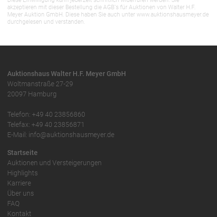
Diese Einwilligung kann jederzeit schriftlich widerrufen werden. Sie
akzeptieren mit dieser Bestellung die AGB`s für Auktionen von Walter H.F.
Meyer Auktion GmbH. Diese haben Sie auch unter www.auktionshausmeyer.de
durchgelesen und verstanden.
Auktionshaus Walter H.F. Meyer GmbH
Woltmanstraße 27-29
20097 Hamburg
Telefon: +49 40 23856860
Telefax: +49 40 23856871
E-Mail: info@auktionshausmeyer.de
Startseite
Auktionen und Versteigerungen
Highlights
Karriere
Über uns
FAQ
Kontakt