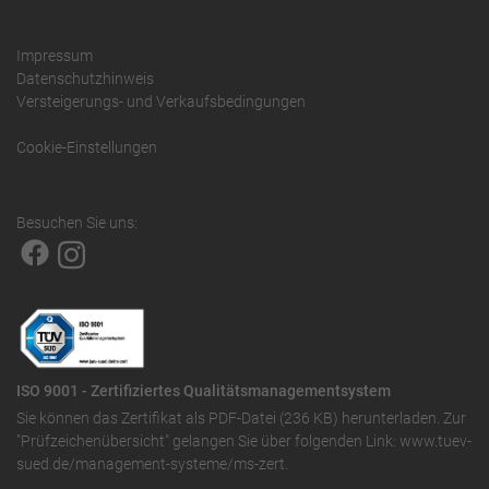
Impressum
Datenschutzhinweis
Versteigerungs- und Verkaufsbedingungen
Cookie-Einstellungen
Besuchen Sie uns:
ISO 9001 - Zertifiziertes Qualitätsmanagementsystem
Sie können das
Zertifikat als PDF-Datei (236 KB)
herunterladen. Zur
"Prüfzeichenübersicht" gelangen Sie über folgenden Link:
www.tuev-
sued.de/management-systeme/ms-zert
.