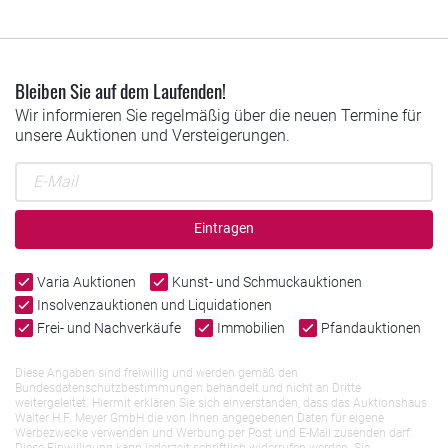
Bleiben Sie auf dem Laufenden!
Wir informieren Sie regelmäßig über die neuen Termine für
unsere Auktionen und Versteigerungen.
Eintragen
Varia Auktionen
Kunst- und Schmuckauktionen
Insolvenzauktionen und Liquidationen
Frei- und Nachverkäufe
Immobilien
Pfandauktionen
Diese Angaben sind freiwillig und werden gemäß den
Bundesdatenschutzbestimmungen behandelt und nicht an Dritte
weitergeleitet. Hiermit erklären Sie sich einverstanden, dass das Auktionshaus
Walter H.F. Meyer GmbH die von Ihnen angegebenen Daten für eigene
Werbezwecke verwenden und Werbung per Post und E-Mail zusenden darf.