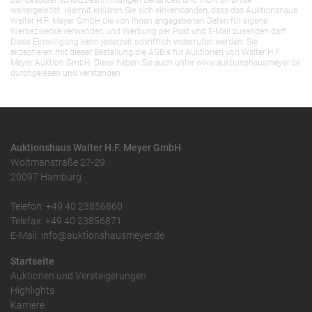
Bundesdatenschutzbestimmungen behandelt und nicht an Dritte
weitergeleitet. Hiermit erklären Sie sich einverstanden, dass das Auktionshaus
Walter H.F. Meyer GmbH die von Ihnen angegebenen Daten für eigene
Werbezwecke verwenden und Werbung per Post und E-Mail zusenden darf.
Diese Einwilligung kann jederzeit schriftlich widerrufen werden. Sie
akzeptieren mit dieser Bestellung die AGB`s für Auktionen von Walter H.F.
Meyer Auktion GmbH. Diese haben Sie auch unter www.auktionshausmeyer.de
durchgelesen und verstanden.
Auktionshaus Walter H.F. Meyer GmbH
Woltmanstraße 27-29
20097 Hamburg
Telefon: +49 40 23856860
Telefax: +49 40 23856871
E-Mail: info@auktionshausmeyer.de
Startseite
Auktionen und Versteigerungen
Highlights
Karriere