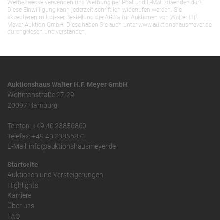
Werbezwecke verwenden und Werbung per Post und E-Mail zusenden darf.
Diese Einwilligung kann jederzeit schriftlich widerrufen werden. Sie
akzeptieren mit dieser Bestellung die AGB`s für Auktionen von Walter H.F.
Meyer Auktion GmbH. Diese haben Sie auch unter www.auktionshausmeyer.de
durchgelesen und verstanden.
Auktionshaus Walter H.F. Meyer GmbH
Woltmanstraße 27-29
20097 Hamburg
Telefon: +49 40 23856860
Telefax: +49 40 23856871
E-Mail: info@auktionshausmeyer.de
Startseite
Auktionen und Versteigerungen
Highlights
Karriere
Über uns
FAQ