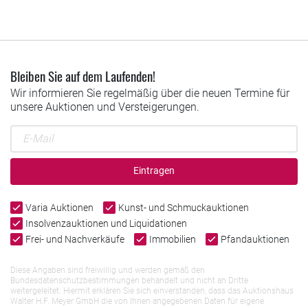
Bleiben Sie auf dem Laufenden!
Wir informieren Sie regelmäßig über die neuen Termine für
unsere Auktionen und Versteigerungen.
Eintragen
Varia Auktionen
Kunst- und Schmuckauktionen
Insolvenzauktionen und Liquidationen
Frei- und Nachverkäufe
Immobilien
Pfandauktionen
Diese Angaben sind freiwillig und werden gemäß den
Bundesdatenschutzbestimmungen behandelt und nicht an Dritte
weitergeleitet. Hiermit erklären Sie sich einverstanden, dass das Auktionshaus
Walter H.F. Meyer GmbH die von Ihnen angegebenen Daten für eigene