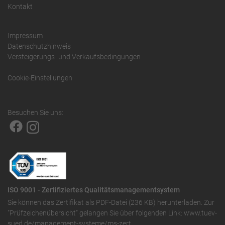
Kontakt
Impressum
Datenschutzhinweis
Versteigerungs- und Verkaufsbedingungen
Cookie-Einstellungen
Besuchen Sie uns:
ISO 9001 - Zertifiziertes Qualitätsmanagementsystem
Sie können das
Zertifikat als PDF-Datei (236 KB)
herunterladen. Zur
"Prüfzeichenübersicht" gelangen Sie über folgenden Link:
www.tuev-
sued.de/management-systeme/ms-zert
.