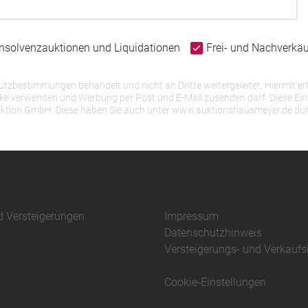
Insolvenzauktionen und Liquidationen
Frei- und Nachverkä
bestimmungen behandelt und nicht an Dritte weitergeleitet. Hiermit erk
erwenden und Werbung per Post und E-Mail zusenden darf. Diese Einwill
r Auktion GmbH. Diese haben Sie auch unter www.auktionshausmeyer.de du
d Versteigerungen
Impressum
Datenschutzhinweis
Versteigerungs- und Verkauf
Cookie-Einstellungen