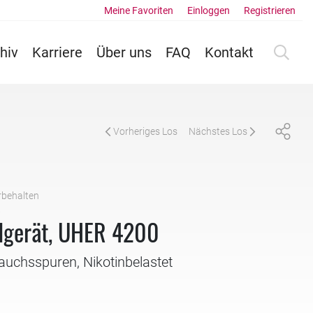
Meine Favoriten
Einloggen
Registrieren
hiv
Karriere
Über uns
FAQ
Kontakt
Vorheriges Los
Nächstes Los
rbehalten
8
dgerät, UHER 4200
rauchsspuren, Nikotinbelastet