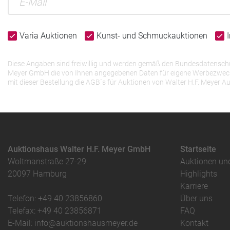
Varia Auktionen
Kunst- und Schmuckauktionen
Diese Angaben sind freiwillig und werden gemäß den Bundesdatenschutz
Meyer GmbH die von Ihnen angegebenen Daten für eigene Werbezwecke v
mit dieser Bestellung die AGB`s für Auktionen von Walter H.F. Meye
Auktionshaus Walter H.F. Meyer GmbH
Startseite
Woltmanstraße 27-29
Auktionen un
20097 Hamburg
Highlights
Karriere
Telefon: +49 40 23856860
Über uns
Telefax: +49 40 23856871
FAQ
E-Mail: info@auktionshausmeyer.de
Kontakt