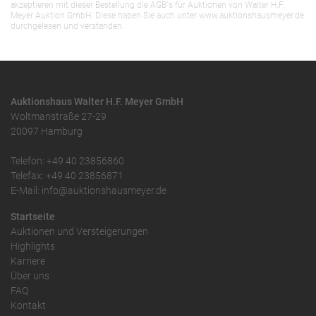
akzeptieren mit dieser Bestellung die AGB`s für Auktionen von Walter H.F.
Meyer Auktion GmbH. Diese haben Sie auch unter www.auktionshausmeyer.de
durchgelesen und verstanden.
Auktionshaus Walter H.F. Meyer GmbH
Woltmanstraße 27-29
20097 Hamburg
Telefon: +49 40 23856860
Telefax: +49 40 23856871
E-Mail: info@auktionshausmeyer.de
Startseite
Auktionen und Versteigerungen
Highlights
Karriere
Über uns
FAQ
Kontakt