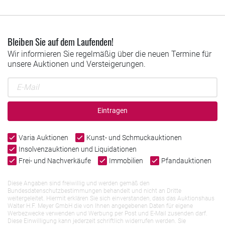
Bleiben Sie auf dem Laufenden!
Wir informieren Sie regelmäßig über die neuen Termine für
unsere Auktionen und Versteigerungen.
Eintragen
Varia Auktionen
Kunst- und Schmuckauktionen
Insolvenzauktionen und Liquidationen
Frei- und Nachverkäufe
Immobilien
Pfandauktionen
Diese Angaben sind freiwillig und werden gemäß den
Bundesdatenschutzbestimmungen behandelt und nicht an Dritte
weitergeleitet. Hiermit erklären Sie sich einverstanden, dass das Auktionshaus
Walter H.F. Meyer GmbH die von Ihnen angegebenen Daten für eigene
Werbezwecke verwenden und Werbung per Post und E-Mail zusenden darf.
Diese Einwilligung kann jederzeit schriftlich widerrufen werden. Sie