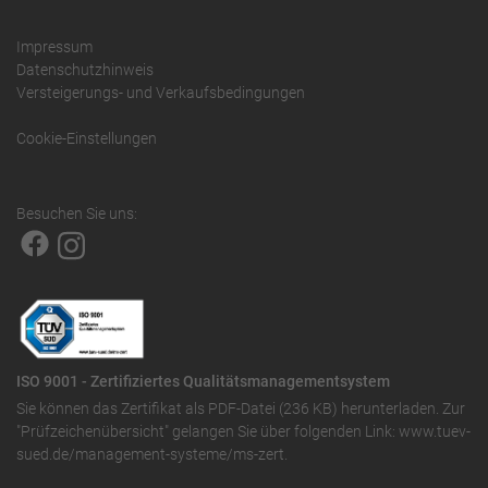
Impressum
Datenschutzhinweis
Versteigerungs- und Verkaufsbedingungen
Cookie-Einstellungen
Besuchen Sie uns:
ISO 9001 - Zertifiziertes Qualitätsmanagementsystem
Sie können das
Zertifikat als PDF-Datei (236 KB)
herunterladen. Zur
"Prüfzeichenübersicht" gelangen Sie über folgenden Link:
www.tuev-
sued.de/management-systeme/ms-zert
.