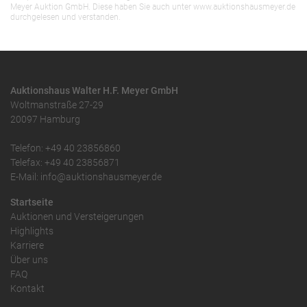
Meyer Auktion GmbH. Diese haben Sie auch unter www.auktionshausmeyer.de
durchgelesen und verstanden.
Auktionshaus Walter H.F. Meyer GmbH
Woltmanstraße 27-29
20097 Hamburg
Telefon: +49 40 23856860
Telefax: +49 40 23856871
E-Mail: info@auktionshausmeyer.de
Startseite
Auktionen und Versteigerungen
Highlights
Karriere
Über uns
FAQ
Kontakt