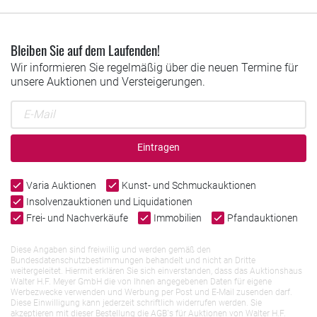
Bleiben Sie auf dem Laufenden!
Wir informieren Sie regelmäßig über die neuen Termine für
unsere Auktionen und Versteigerungen.
Eintragen
Varia Auktionen
Kunst- und Schmuckauktionen
Insolvenzauktionen und Liquidationen
Frei- und Nachverkäufe
Immobilien
Pfandauktionen
Diese Angaben sind freiwillig und werden gemäß den
Bundesdatenschutzbestimmungen behandelt und nicht an Dritte
weitergeleitet. Hiermit erklären Sie sich einverstanden, dass das Auktionshaus
Walter H.F. Meyer GmbH die von Ihnen angegebenen Daten für eigene
Werbezwecke verwenden und Werbung per Post und E-Mail zusenden darf.
Diese Einwilligung kann jederzeit schriftlich widerrufen werden. Sie
akzeptieren mit dieser Bestellung die AGB`s für Auktionen von Walter H.F.