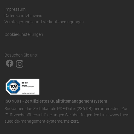
Impressum
Datenschutzhinweis
Versteigerungs- und Verkaufsbedingungen
Cookie-Einstellungen
Besuchen Sie uns:
ISO 9001 - Zertifiziertes Qualitätsmanagementsystem
Sie können das
Zertifikat als PDF-Datei (236 KB)
herunterladen. Zur
"Prüfzeichenübersicht" gelangen Sie über folgenden Link:
www.tuev-
sued.de/management-systeme/ms-zert
.