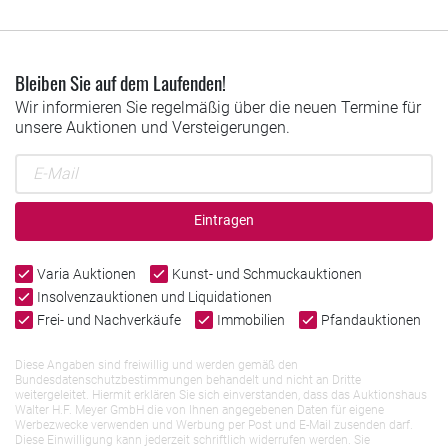
Bleiben Sie auf dem Laufenden!
Wir informieren Sie regelmäßig über die neuen Termine für
unsere Auktionen und Versteigerungen.
Eintragen
Varia Auktionen
Kunst- und Schmuckauktionen
Insolvenzauktionen und Liquidationen
Frei- und Nachverkäufe
Immobilien
Pfandauktionen
Diese Angaben sind freiwillig und werden gemäß den
Bundesdatenschutzbestimmungen behandelt und nicht an Dritte
weitergeleitet. Hiermit erklären Sie sich einverstanden, dass das Auktionshaus
Walter H.F. Meyer GmbH die von Ihnen angegebenen Daten für eigene
Werbezwecke verwenden und Werbung per Post und E-Mail zusenden darf.
Diese Einwilligung kann jederzeit schriftlich widerrufen werden. Sie