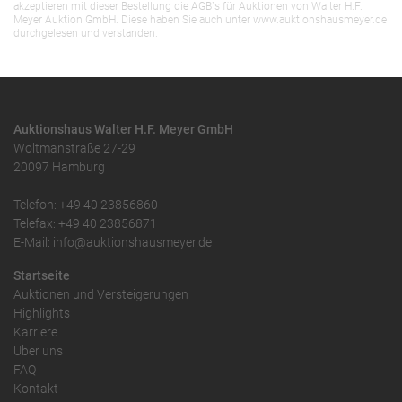
akzeptieren mit dieser Bestellung die AGB`s für Auktionen von Walter H.F.
Meyer Auktion GmbH. Diese haben Sie auch unter www.auktionshausmeyer.de
durchgelesen und verstanden.
Auktionshaus Walter H.F. Meyer GmbH
Woltmanstraße 27-29
20097 Hamburg
Telefon: +49 40 23856860
Telefax: +49 40 23856871
E-Mail: info@auktionshausmeyer.de
Startseite
Auktionen und Versteigerungen
Highlights
Karriere
Über uns
FAQ
Kontakt