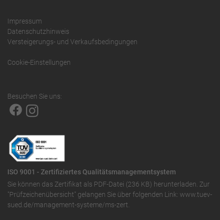
Impressum
Datenschutzhinweis
Versteigerungs- und Verkaufsbedingungen
Cookie-Einstellungen
Besuchen Sie uns:
ISO 9001 - Zertifiziertes Qualitätsmanagementsystem
Sie können das
Zertifikat als PDF-Datei (236 KB)
herunterladen. Zur
"Prüfzeichenübersicht" gelangen Sie über folgenden Link:
www.tuev-
sued.de/management-systeme/ms-zert
.