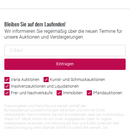
Bleiben Sie auf dem Laufenden!
Wir informieren Sie regelmäßig über die neuen Termine für
unsere Auktionen und Versteigerungen.
Eintragen
Varia Auktionen
Kunst- und Schmuckauktionen
Insolvenzauktionen und Liquidationen
Frei- und Nachverkäufe
Immobilien
Pfandauktionen
Diese Angaben sind freiwillig und werden gemäß den
Bundesdatenschutzbestimmungen behandelt und nicht an Dritte
weitergeleitet. Hiermit erklären Sie sich einverstanden, dass das Auktionshaus
Walter H.F. Meyer GmbH die von Ihnen angegebenen Daten für eigene
Werbezwecke verwenden und Werbung per Post und E-Mail zusenden darf.
Diese Einwilligung kann jederzeit schriftlich widerrufen werden. Sie