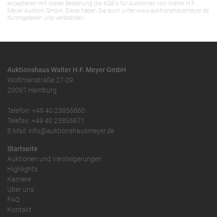
akzeptieren mit dieser Bestellung die AGB`s für Auktionen von Walter H.F.
Meyer Auktion GmbH. Diese haben Sie auch unter www.auktionshausmeyer.de
durchgelesen und verstanden.
Auktionshaus Walter H.F. Meyer GmbH
Woltmanstraße 27-29
20097 Hamburg
Telefon: +49 40 23856860
Telefax: +49 40 23856871
E-Mail: info@auktionshausmeyer.de
Startseite
Auktionen und Versteigerungen
Highlights
Karriere
Über uns
FAQ
Kontakt