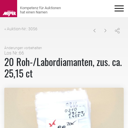
« Auktion-Nr.: 3056
Änderungen vorbehalten
Los Nr.:66
20 Roh-/Labordiamanten, zus. ca.
25,15 ct