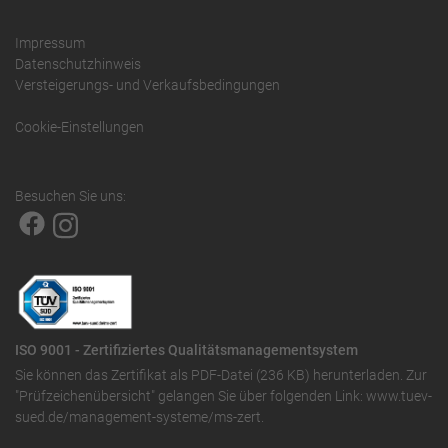
Impressum
Datenschutzhinweis
Versteigerungs- und Verkaufsbedingungen
Cookie-Einstellungen
Besuchen Sie uns:
ISO 9001 - Zertifiziertes Qualitätsmanagementsystem
Sie können das
Zertifikat als PDF-Datei (236 KB)
herunterladen. Zur
"Prüfzeichenübersicht" gelangen Sie über folgenden Link:
www.tuev-
sued.de/management-systeme/ms-zert
.