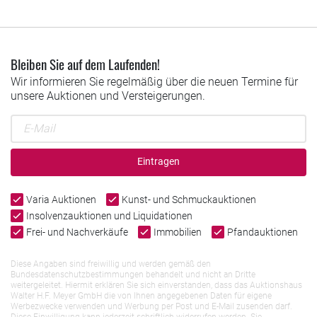
Bleiben Sie auf dem Laufenden!
Wir informieren Sie regelmäßig über die neuen Termine für
unsere Auktionen und Versteigerungen.
Eintragen
Varia Auktionen
Kunst- und Schmuckauktionen
Insolvenzauktionen und Liquidationen
Frei- und Nachverkäufe
Immobilien
Pfandauktionen
Diese Angaben sind freiwillig und werden gemäß den
Bundesdatenschutzbestimmungen behandelt und nicht an Dritte
weitergeleitet. Hiermit erklären Sie sich einverstanden, dass das Auktionshaus
Walter H.F. Meyer GmbH die von Ihnen angegebenen Daten für eigene
Werbezwecke verwenden und Werbung per Post und E-Mail zusenden darf.