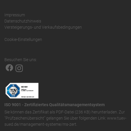
Impressum
Datenschutzhinweis
Versteigerungs- und Verkaufsbedingungen
Cookie-Einstellungen
Besuchen Sie uns:
ISO 9001 - Zertifiziertes Qualitätsmanagementsystem
Sie können das
Zertifikat als PDF-Datei (236 KB)
herunterladen. Zur
"Prüfzeichenübersicht" gelangen Sie über folgenden Link:
www.tuev-
sued.de/management-systeme/ms-zert
.