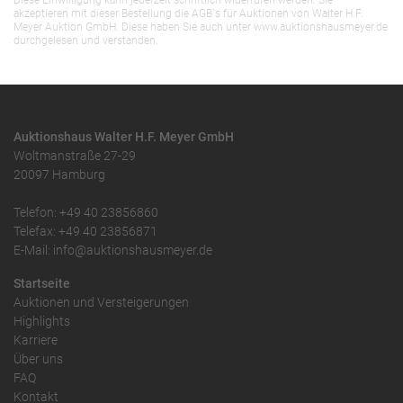
Diese Einwilligung kann jederzeit schriftlich widerrufen werden. Sie
akzeptieren mit dieser Bestellung die AGB`s für Auktionen von Walter H.F.
Meyer Auktion GmbH. Diese haben Sie auch unter www.auktionshausmeyer.de
durchgelesen und verstanden.
Auktionshaus Walter H.F. Meyer GmbH
Woltmanstraße 27-29
20097 Hamburg
Telefon: +49 40 23856860
Telefax: +49 40 23856871
E-Mail: info@auktionshausmeyer.de
Startseite
Auktionen und Versteigerungen
Highlights
Karriere
Über uns
FAQ
Kontakt