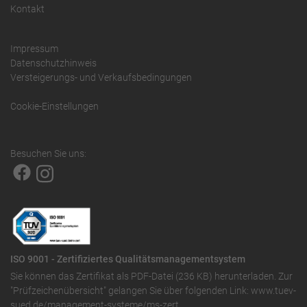
Kontakt
Impressum
Datenschutzhinweis
Versteigerungs- und Verkaufsbedingungen
Cookie-Einstellungen
Besuchen Sie uns:
ISO 9001 - Zertifiziertes Qualitätsmanagementsystem
Sie können das
Zertifikat als PDF-Datei (236 KB)
herunterladen. Zur
"Prüfzeichenübersicht" gelangen Sie über folgenden Link:
www.tuev-
sued.de/management-systeme/ms-zert
.