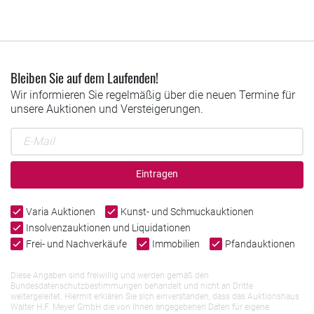
Bleiben Sie auf dem Laufenden!
Wir informieren Sie regelmäßig über die neuen Termine für
unsere Auktionen und Versteigerungen.
Eintragen
Varia Auktionen
Kunst- und Schmuckauktionen
Insolvenzauktionen und Liquidationen
Frei- und Nachverkäufe
Immobilien
Pfandauktionen
Diese Angaben sind freiwillig und werden gemäß den
Bundesdatenschutzbestimmungen behandelt und nicht an Dritte
weitergeleitet. Hiermit erklären Sie sich einverstanden, dass das Auktionshaus
Walter H.F. Meyer GmbH die von Ihnen angegebenen Daten für eigene