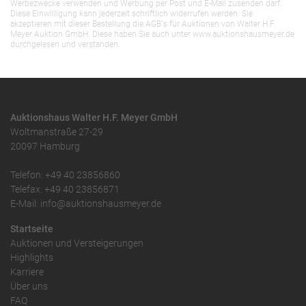
Werbezwecke verwenden und Werbung per Post und E-Mail zusenden darf.
Diese Einwilligung kann jederzeit schriftlich widerrufen werden. Sie
akzeptieren mit dieser Bestellung die AGB`s für Auktionen von Walter H.F.
Meyer Auktion GmbH. Diese haben Sie auch unter www.auktionshausmeyer.de
durchgelesen und verstanden.
Auktionshaus Walter H.F. Meyer GmbH
Woltmanstraße 27-29
20097 Hamburg
Telefon: +49 40 23856860
Telefax: +49 40 23856871
E-Mail: info@auktionshausmeyer.de
Startseite
Auktionen und Versteigerungen
Highlights
Karriere
Über uns
FAQ