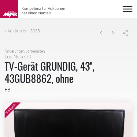
« Auktion-Nr.: 3058
Änderungen vorbehalten
Los Nr.:5770
TV-Gerät GRUNDIG, 43'',
43GUB8862, ohne
FB