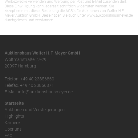
Werbezwecke verwenden und Werbung per Post und E-Mail zusenden darf.
Diese Einwilligung kann jederzeit schriftlich widerrufen werden. Sie
akzeptieren mit dieser Bestellung die AGB`s für Auktionen von Walter H.F.
Meyer Auktion GmbH. Diese haben Sie auch unter www.auktionshausmeyer.de
durchgelesen und verstanden.
Auktionshaus Walter H.F. Meyer GmbH
Woltmanstraße 27-29
20097 Hamburg
Telefon: +49 40 23856860
Telefax: +49 40 23856871
E-Mail: info@auktionshausmeyer.de
Startseite
Auktionen und Versteigerungen
Highlights
Karriere
Über uns
FAQ