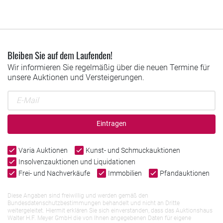
Bleiben Sie auf dem Laufenden!
Wir informieren Sie regelmäßig über die neuen Termine für
unsere Auktionen und Versteigerungen.
Eintragen
Varia Auktionen
Kunst- und Schmuckauktionen
Insolvenzauktionen und Liquidationen
Frei- und Nachverkäufe
Immobilien
Pfandauktionen
Diese Angaben sind freiwillig und werden gemäß den
Bundesdatenschutzbestimmungen behandelt und nicht an Dritte
weitergeleitet. Hiermit erklären Sie sich einverstanden, dass das Auktionshaus
Walter H.F. Meyer GmbH die von Ihnen angegebenen Daten für eigene