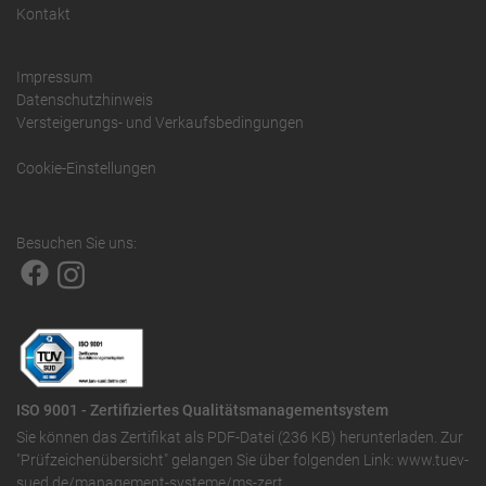
Kontakt
Impressum
Datenschutzhinweis
Versteigerungs- und Verkaufsbedingungen
Cookie-Einstellungen
Besuchen Sie uns:
ISO 9001 - Zertifiziertes Qualitätsmanagementsystem
Sie können das
Zertifikat als PDF-Datei (236 KB)
herunterladen. Zur
"Prüfzeichenübersicht" gelangen Sie über folgenden Link:
www.tuev-
sued.de/management-systeme/ms-zert
.