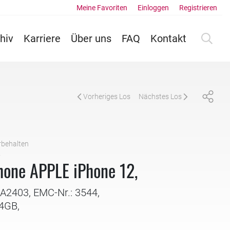
Meine Favoriten
Einloggen
Registrieren
hiv
Karriere
Über uns
FAQ
Kontakt
Vorheriges Los
Nächstes Los
rbehalten
5
one APPLE iPhone 12,
 A2403, EMC-Nr.: 3544,
4GB,