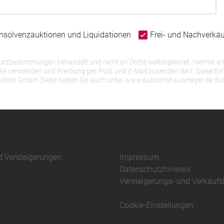
Insolvenzauktionen und Liquidationen
Frei- und Nachverkä
bestimmungen behandelt und nicht an Dritte weitergeleitet. Hiermit erk
erwenden und Werbung per Post und E-Mail zusenden darf. Diese Einwill
r Auktion GmbH. Diese haben Sie auch unter www.auktionshausmeyer.de du
d Versteigerungen
Impressum
Datenschutzhinweis
Versteigerungs- und Verkauf
Cookie-Einstellungen