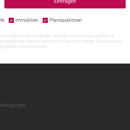
Eintragen
ufe
Immobilien
Pfandauktionen
lären Sie sich einverstanden, dass das Auktionshaus Walter H.F.
igung kann jederzeit schriftlich widerrufen werden. Sie akzeptieren
rchgelesen und verstanden.
sbedingungen