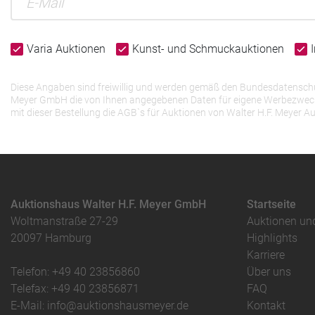
Varia Auktionen
Kunst- und Schmuckauktionen
Diese Angaben sind freiwillig und werden gemäß den Bundesdatenschutz
Meyer GmbH die von Ihnen angegebenen Daten für eigene Werbezwecke v
mit dieser Bestellung die AGB`s für Auktionen von Walter H.F. Meye
Auktionshaus Walter H.F. Meyer GmbH
Startseite
Woltmanstraße 27-29
Auktionen un
20097 Hamburg
Highlights
Karriere
Telefon: +49 40 23856860
Über uns
Telefax: +49 40 23856871
FAQ
E-Mail: info@auktionshausmeyer.de
Kontakt