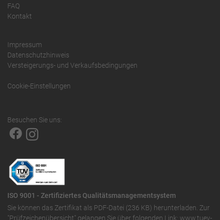
FAQ
Kontakt
Impressum
Datenschutzhinweis
Versteigerungs- und Verkaufsbedingungen
Cookie-Einstellungen
Besuchen Sie uns:
ISO 9001 - Zertifiziertes Qualitätsmanagementsystem
Sie können das
Zertifikat als PDF-Datei (236 KB)
herunterladen. Zur
"Prüfzeichenübersicht" gelangen Sie über folgenden Link:
www.tuev-