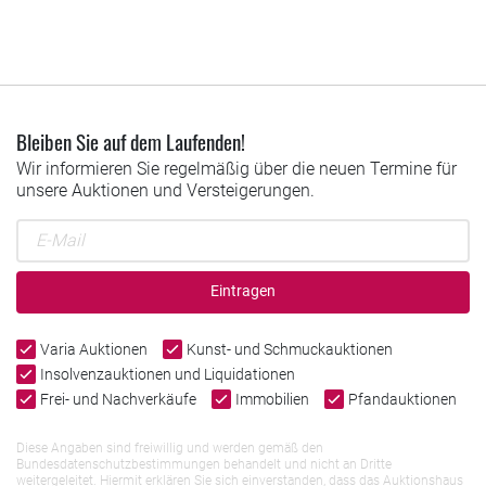
Bleiben Sie auf dem Laufenden!
Wir informieren Sie regelmäßig über die neuen Termine für
unsere Auktionen und Versteigerungen.
Eintragen
Varia Auktionen
Kunst- und Schmuckauktionen
Insolvenzauktionen und Liquidationen
Frei- und Nachverkäufe
Immobilien
Pfandauktionen
Diese Angaben sind freiwillig und werden gemäß den
Bundesdatenschutzbestimmungen behandelt und nicht an Dritte
weitergeleitet. Hiermit erklären Sie sich einverstanden, dass das Auktionshaus