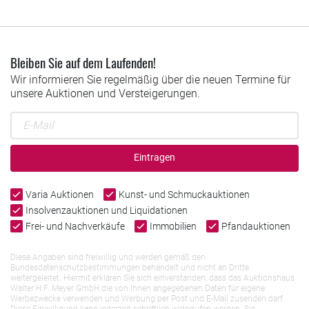
Bleiben Sie auf dem Laufenden!
Wir informieren Sie regelmäßig über die neuen Termine für
unsere Auktionen und Versteigerungen.
Eintragen
Varia Auktionen
Kunst- und Schmuckauktionen
Insolvenzauktionen und Liquidationen
Frei- und Nachverkäufe
Immobilien
Pfandauktionen
Diese Angaben sind freiwillig und werden gemäß den
Bundesdatenschutzbestimmungen behandelt und nicht an Dritte
weitergeleitet. Hiermit erklären Sie sich einverstanden, dass das Auktionshaus
Walter H.F. Meyer GmbH die von Ihnen angegebenen Daten für eigene
Werbezwecke verwenden und Werbung per Post und E-Mail zusenden darf.