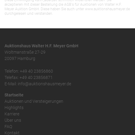
Diese Einwilligung kann jederzeit schriftlich widerrufen werden. Sie
akzeptieren mit dieser Bestellung die AGB`s für Auktionen von Walter H.F.
Meyer Auktion GmbH. Diese haben Sie auch unter www.auktionshausmeyer.de
durchgelesen und verstanden.
Auktionshaus Walter H.F. Meyer GmbH
Woltmanstraße 27-29
20097 Hamburg
Telefon: +49 40 23856860
Telefax: +49 40 23856871
E-Mail: info@auktionshausmeyer.de
Startseite
Auktionen und Versteigerungen
Highlights
Karriere
Über uns
FAQ
Kontakt