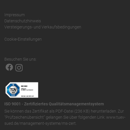
Impressum
Datenschutzhinweis
Versteigerungs- und Verkaufsbedingungen
Cookie-Einstellungen
Besuchen Sie uns:
ISO 9001 - Zertifiziertes Qualitätsmanagementsystem
Sie können das
Zertifikat als PDF-Datei (236 KB)
herunterladen. Zur
"Prüfzeichenübersicht" gelangen Sie über folgenden Link:
www.tuev-
sued.de/management-systeme/ms-zert
.