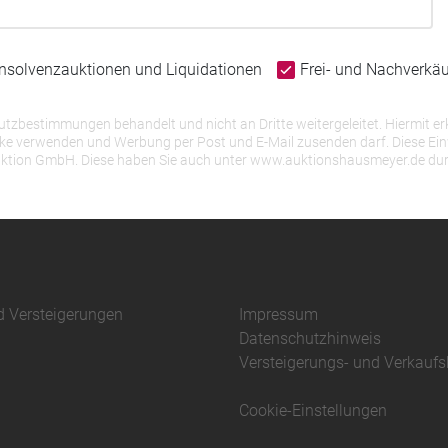
Insolvenzauktionen und Liquidationen
Frei- und Nachverkä
bestimmungen behandelt und nicht an Dritte weitergeleitet. Hiermit erk
erwenden und Werbung per Post und E-Mail zusenden darf. Diese Einwill
r Auktion GmbH. Diese haben Sie auch unter www.auktionshausmeyer.de du
d Versteigerungen
Impressum
Datenschutzhinweis
Versteigerungs- und Verkauf
Cookie-Einstellungen