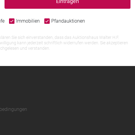
Eintragen
ufe
Immobilien
Pfandauktionen
lären Sie sich einverstanden, dass das Auktionshaus Walter H.F.
igung kann jederzeit schriftlich widerrufen werden. Sie akzeptieren
rchgelesen und verstanden.
sbedingungen