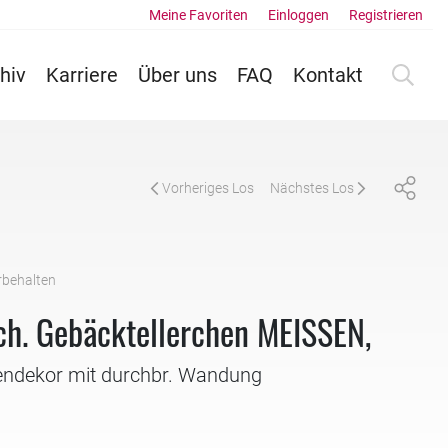
Meine Favoriten
Einloggen
Registrieren
hiv
Karriere
Über uns
FAQ
Kontakt
Vorheriges Los
Nächstes Los
rbehalten
1
ch. Gebäcktellerchen MEISSEN,
endekor mit durchbr. Wandung