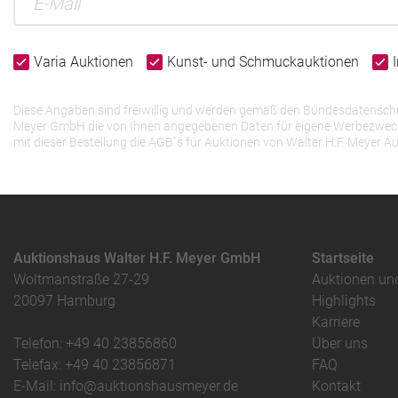
Varia Auktionen
Kunst- und Schmuckauktionen
Diese Angaben sind freiwillig und werden gemäß den Bundesdatenschutz
Meyer GmbH die von Ihnen angegebenen Daten für eigene Werbezwecke v
mit dieser Bestellung die AGB`s für Auktionen von Walter H.F. Meye
Auktionshaus Walter H.F. Meyer GmbH
Startseite
Woltmanstraße 27-29
Auktionen un
20097 Hamburg
Highlights
Karriere
Telefon: +49 40 23856860
Über uns
Telefax: +49 40 23856871
FAQ
E-Mail: info@auktionshausmeyer.de
Kontakt