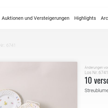
Auktionen und Versteigerungen
Highlights
Arc
Nr.: 6741
Änderungen vo
Los Nr.:674
10 vers
Streublum