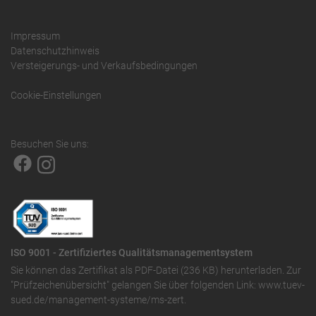
Impressum
Datenschutzhinweis
Versteigerungs- und Verkaufsbedingungen
Cookie-Einstellungen
Besuchen Sie uns:
ISO 9001 - Zertifiziertes Qualitätsmanagementsystem
Sie können das
Zertifikat als PDF-Datei (236 KB)
herunterladen. Zur
"Prüfzeichenübersicht" gelangen Sie über folgenden Link:
www.tuev-
sued.de/management-systeme/ms-zert
.