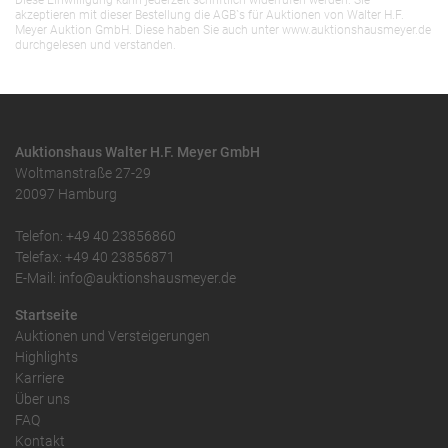
Diese Einwilligung kann jederzeit schriftlich widerrufen werden. Sie
akzeptieren mit dieser Bestellung die AGB`s für Auktionen von Walter H.F.
Meyer Auktion GmbH. Diese haben Sie auch unter www.auktionshausmeyer.de
durchgelesen und verstanden.
Auktionshaus Walter H.F. Meyer GmbH
Woltmanstraße 27-29
20097 Hamburg
Telefon: +49 40 23856860
Telefax: +49 40 23856871
E-Mail: info@auktionshausmeyer.de
Startseite
Auktionen und Versteigerungen
Highlights
Karriere
Über uns
FAQ
Kontakt