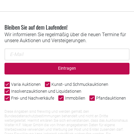
Bleiben Sie auf dem Laufenden!
Wir informieren Sie regelmäßig über die neuen Termine für
unsere Auktionen und Versteigerungen.
Eintragen
Varia Auktionen
Kunst- und Schmuckauktionen
Insolvenzauktionen und Liquidationen
Frei- und Nachverkäufe
Immobilien
Pfandauktionen
Diese Angaben sind freiwillig und werden gemäß den
Bundesdatenschutzbestimmungen behandelt und nicht an Dritte
weitergeleitet. Hiermit erklären Sie sich einverstanden, dass das Auktionshaus
Walter H.F. Meyer GmbH die von Ihnen angegebenen Daten für eigene
Werbezwecke verwenden und Werbung per Post und E-Mail zusenden darf.