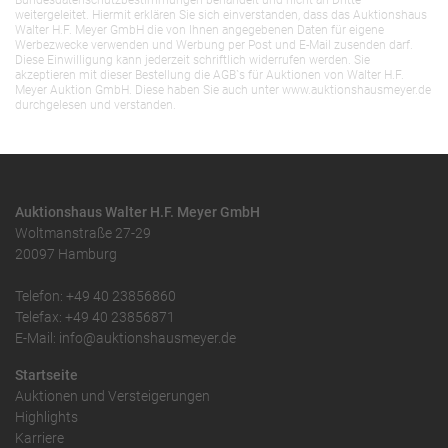
Bundesdatenschutzbestimmungen behandelt und nicht an Dritte
weitergeleitet. Hiermit erklären Sie sich einverstanden, dass das Auktionshaus
Walter H.F. Meyer GmbH die von Ihnen angegebenen Daten für eigene
Werbezwecke verwenden und Werbung per Post und E-Mail zusenden darf.
Diese Einwilligung kann jederzeit schriftlich widerrufen werden. Sie
akzeptieren mit dieser Bestellung die AGB`s für Auktionen von Walter H.F.
Meyer Auktion GmbH. Diese haben Sie auch unter www.auktionshausmeyer.de
durchgelesen und verstanden.
Auktionshaus Walter H.F. Meyer GmbH
Woltmanstraße 27-29
20097 Hamburg
Telefon: +49 40 23856860
Telefax: +49 40 23856871
E-Mail: info@auktionshausmeyer.de
Startseite
Auktionen und Versteigerungen
Highlights
Karriere