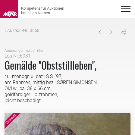
« Auktion-Nr.: 3068
Änderungen vorbehalten
Los Nr.:6931
Gemälde ''Obststillleben'',
r.u. monogr. u. dat.: S.S. '97,
am Rahmen, mittig bez.: SØREN SIMONSEN,
Öl/Lw., ca. 38 x 66 cm,
goldfarbiger Holzrahmen,
leicht beschädigt