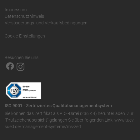
Impressum
Datenschutzhinweis
Versteigerungs- und Verkaufsbedingungen
Cookie-Einstellungen
Besuchen Sie uns:
ISO 9001 - Zertifiziertes Qualitätsmanagementsystem
Sie können das
Zertifikat als PDF-Datei (236 KB)
herunterladen. Zur
"Prüfzeichenübersicht" gelangen Sie über folgenden Link:
www.tuev-
sued.de/management-systeme/ms-zert
.