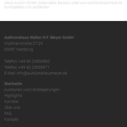
Meyer Auktion GmbH. Diese haben Sie auch unter www.auktionshausmeyer.de
durchgelesen und verstanden.
Auktionshaus Walter H.F. Meyer GmbH
Woltmanstraße 27-29
20097 Hamburg
Telefon: +49 40 23856860
Telefax: +49 40 23856871
E-Mail: info@auktionshausmeyer.de
Startseite
Auktionen und Versteigerungen
Highlights
Karriere
Über uns
FAQ
Kontakt