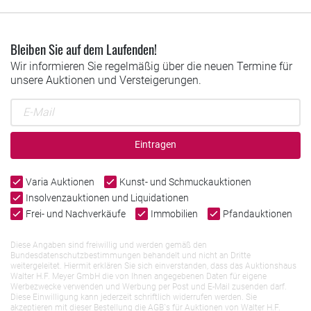
Bleiben Sie auf dem Laufenden!
Wir informieren Sie regelmäßig über die neuen Termine für
unsere Auktionen und Versteigerungen.
Eintragen
Varia Auktionen
Kunst- und Schmuckauktionen
Insolvenzauktionen und Liquidationen
Frei- und Nachverkäufe
Immobilien
Pfandauktionen
Diese Angaben sind freiwillig und werden gemäß den
Bundesdatenschutzbestimmungen behandelt und nicht an Dritte
weitergeleitet. Hiermit erklären Sie sich einverstanden, dass das Auktionshaus
Walter H.F. Meyer GmbH die von Ihnen angegebenen Daten für eigene
Werbezwecke verwenden und Werbung per Post und E-Mail zusenden darf.
Diese Einwilligung kann jederzeit schriftlich widerrufen werden. Sie
akzeptieren mit dieser Bestellung die AGB`s für Auktionen von Walter H.F.