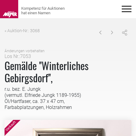
« Auktion-Nr.: 3068
Änderungen vorbehalten
Los Nr.:7053
Gemälde ''Winterliches
Gebirgsdorf'',
r.u. bez. E. Jungk
(vermutl. Elfriede Jungk 1189-1955)
Öl/Hartfaser, ca. 37 x 47 cm,
Farbabplatzungen, Holzrahmen