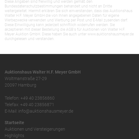
Diese Angaben sind freiwillig und werden gemäß den
Bundesdatenschutzbestimmungen behandelt und nicht an Dritte
weitergeleitet. Hiermit erklären Sie sich einverstanden, dass das Auktionshaus
Walter H.F. Meyer GmbH die von Ihnen angegebenen Daten für eigene
Werbezwecke verwenden und Werbung per Post und E-Mail zusenden darf.
Diese Einwilligung kann jederzeit schriftlich widerrufen werden. Sie
akzeptieren mit dieser Bestellung die AGB`s für Auktionen von Walter H.F.
Meyer Auktion GmbH. Diese haben Sie auch unter www.auktionshausmeyer.de
durchgelesen und verstanden.
Auktionshaus Walter H.F. Meyer GmbH
Woltmanstraße 27-29
20097 Hamburg
Telefon: +49 40 23856860
Telefax: +49 40 23856871
E-Mail: info@auktionshausmeyer.de
Startseite
Auktionen und Versteigerungen
Highlights