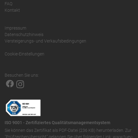
FAQ
Kontakt
Impressum
Datenschutzhinweis
Versteigerungs- und Verkaufsbedingungen
Cookie-Einstellungen
Besuchen Sie uns:
ISO 9001 - Zertifiziertes Qualitätsmanagementsystem
Sie können das
Zertifikat als PDF-Datei (236 KB)
herunterladen. Zur
"Prüfzeichenübersicht" gelangen Sie über folgenden Link:
www.tuev-