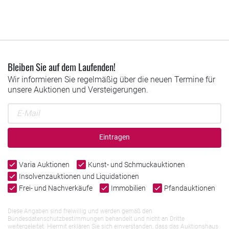
Bleiben Sie auf dem Laufenden!
Wir informieren Sie regelmäßig über die neuen Termine für
unsere Auktionen und Versteigerungen.
Eintragen
Varia Auktionen
Kunst- und Schmuckauktionen
Insolvenzauktionen und Liquidationen
Frei- und Nachverkäufe
Immobilien
Pfandauktionen
Diese Angaben sind freiwillig und werden gemäß den
Bundesdatenschutzbestimmungen behandelt und nicht an Dritte
weitergeleitet. Hiermit erklären Sie sich einverstanden, dass das Auktionshaus