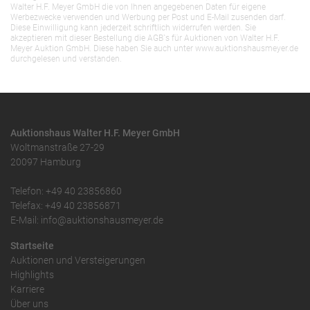
Walter H.F. Meyer GmbH die von Ihnen angegebenen Daten für eigene
Werbezwecke verwenden und Werbung per Post und E-Mail zusenden darf.
Diese Einwilligung kann jederzeit schriftlich widerrufen werden. Sie
akzeptieren mit dieser Bestellung die AGB`s für Auktionen von Walter H.F.
Meyer Auktion GmbH. Diese haben Sie auch unter www.auktionshausmeyer.de
durchgelesen und verstanden.
Auktionshaus Walter H.F. Meyer GmbH
Woltmanstraße 27-29
20097 Hamburg
Telefon: +49 40 23856860
Telefax: +49 40 23856871
E-Mail: info@auktionshausmeyer.de
Startseite
Auktionen und Versteigerungen
Highlights
Karriere
Über uns