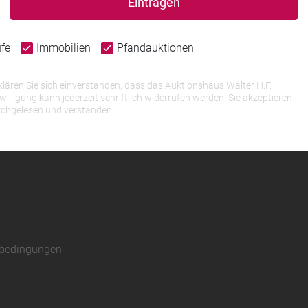
Eintragen
ufe
Immobilien
Pfandauktionen
lären Sie sich einverstanden, dass das Auktionshaus Walter H.F.
igung kann jederzeit schriftlich widerrufen werden. Sie akzeptieren
rchgelesen und verstanden.
sbedingungen