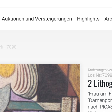
Auktionen und Versteigerungen
Highlights
Arc
Nr.: 7098
Änderungen vo
Los Nr.:709
2 Litho
''Frau am F
''Damenport
nach PICAS