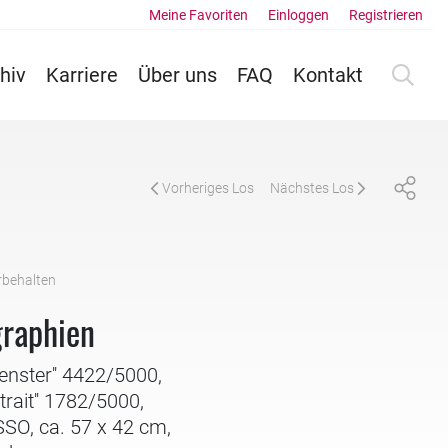
Meine Favoriten
Einloggen
Registrieren
hiv
Karriere
Über uns
FAQ
Kontakt
Vorheriges Los
Nächstes Los
rbehalten
8
graphien
enster'' 4422/5000,
rait'' 1782/5000,
SO, ca. 57 x 42 cm,