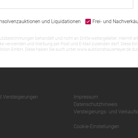
Insolvenzauktionen und Liquidationen
Frei- und Nachverkä
bestimmungen behandelt und nicht an Dritte weitergeleitet. Hiermit erk
erwenden und Werbung per Post und E-Mail zusenden darf. Diese Einwill
r Auktion GmbH. Diese haben Sie auch unter www.auktionshausmeyer.de du
d Versteigerungen
Impressum
Datenschutzhinweis
Versteigerungs- und Verkauf
Cookie-Einstellungen