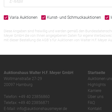
Varia Auktionen
Kunst- und Schmuckauktionen
Diese Angaben sind freiwillig und werden gemäß den Bundesdatenschutz
Meyer GmbH die von Ihnen angegebenen Daten für eigene Werbezwecke v
mit dieser Bestellung die AGB`s für Auktionen von Walter H.F. Meye
Auktionshaus Walter H.F. Meyer GmbH
Startseite
Woltmanstraße 27-29
Auktionen un
20097 Hamburg
Highlights
Karriere
Telefon: +49 40 23856860
Über uns
Telefax: +49 40 23856871
FAQ
E-Mail: info@auktionshausmeyer.de
Kontakt