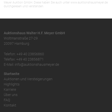
Meyer Auktion GmbH. Diese haben Sie auch unter www.auktionshausmeyer.de
durchgelesen und verstanden.
Auktionshaus Walter H.F. Meyer GmbH
Woltmanstraße 27-29
20097 Hamburg
Telefon: +49 40 23856860
Telefax: +49 40 23856871
E-Mail: info@auktionshausmeyer.de
Startseite
Auktionen und Versteigerungen
Highlights
Karriere
Über uns
FAQ
Kontakt