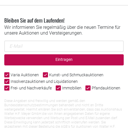
Bleiben Sie auf dem Laufenden!
Wir informieren Sie regelmäßig über die neuen Termine für
unsere Auktionen und Versteigerungen.
Eintragen
Varia Auktionen
Kunst- und Schmuckauktionen
Insolvenzauktionen und Liquidationen
Frei- und Nachverkäufe
Immobilien
Pfandauktionen
Diese Angaben sind freiwillig und werden gemäß den
Bundesdatenschutzbestimmungen behandelt und nicht an Dritte
weitergeleitet. Hiermit erklären Sie sich einverstanden, dass das Auktionshaus
Walter H.F. Meyer GmbH die von Ihnen angegebenen Daten für eigene
Werbezwecke verwenden und Werbung per Post und E-Mail zusenden darf.
Diese Einwilligung kann jederzeit schriftlich widerrufen werden. Sie
akzeptieren mit dieser Bestellung die AGB`s für Auktionen von Walter H.F.