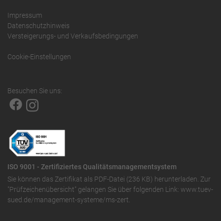
Impressum
Datenschutzhinweis
Versteigerungs- und Verkaufsbedingungen
Cookie-Einstellungen
Besuchen Sie uns:
ISO 9001 - Zertifiziertes Qualitätsmanagementsystem
Sie können das
Zertifikat als PDF-Datei (236 KB)
herunterladen. Zur
"Prüfzeichenübersicht" gelangen Sie über folgenden Link:
www.tuev-
sued.de/management-systeme/ms-zert
.