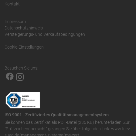
Kontakt
Impressum
Datenschutzhinweis
Versteigerungs- und Verkaufsbedingungen
Cookie-Einstellungen
Besuchen Sie uns:
ISO 9001 - Zertifiziertes Qualitätsmanagementsystem
Sie können das
Zertifikat als PDF-Datei (236 KB)
herunterladen. Zur
"Prüfzeichenübersicht" gelangen Sie über folgenden Link:
www.tuev-
sued.de/management-systeme/ms-zert
.