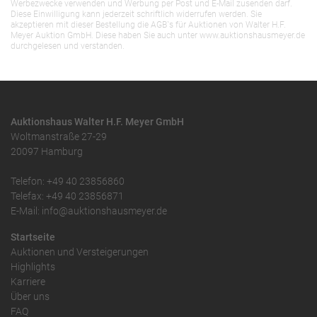
Werbezwecke verwenden und Werbung per Post und E-Mail zusenden darf.
Diese Einwilligung kann jederzeit schriftlich widerrufen werden. Sie
akzeptieren mit dieser Bestellung die AGB`s für Auktionen von Walter H.F.
Meyer Auktion GmbH. Diese haben Sie auch unter www.auktionshausmeyer.de
durchgelesen und verstanden.
Auktionshaus Walter H.F. Meyer GmbH
Woltmanstraße 27-29
20097 Hamburg
Telefon: +49 40 23856860
Telefax: +49 40 23856871
E-Mail: info@auktionshausmeyer.de
Startseite
Auktionen und Versteigerungen
Highlights
Karriere
Über uns
FAQ