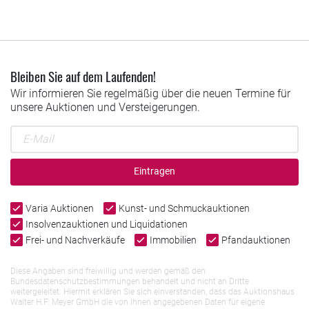
Bleiben Sie auf dem Laufenden!
Wir informieren Sie regelmäßig über die neuen Termine für
unsere Auktionen und Versteigerungen.
Eintragen
Varia Auktionen
Kunst- und Schmuckauktionen
Insolvenzauktionen und Liquidationen
Frei- und Nachverkäufe
Immobilien
Pfandauktionen
Diese Angaben sind freiwillig und werden gemäß den
Bundesdatenschutzbestimmungen behandelt und nicht an Dritte
weitergeleitet. Hiermit erklären Sie sich einverstanden, dass das Auktionshaus
Walter H.F. Meyer GmbH die von Ihnen angegebenen Daten für eigene