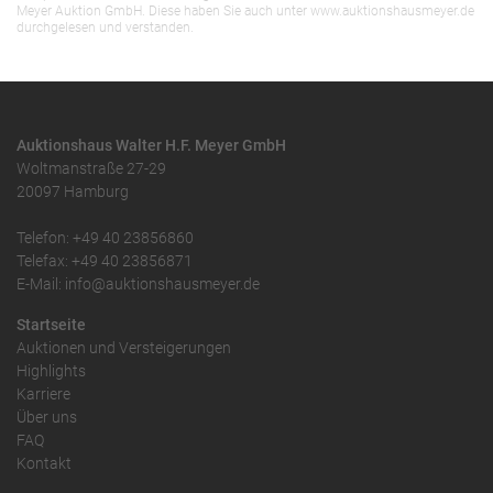
Meyer Auktion GmbH. Diese haben Sie auch unter www.auktionshausmeyer.de
durchgelesen und verstanden.
Auktionshaus Walter H.F. Meyer GmbH
Woltmanstraße 27-29
20097 Hamburg
Telefon: +49 40 23856860
Telefax: +49 40 23856871
E-Mail: info@auktionshausmeyer.de
Startseite
Auktionen und Versteigerungen
Highlights
Karriere
Über uns
FAQ
Kontakt