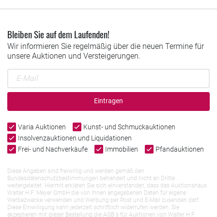
Bleiben Sie auf dem Laufenden!
Wir informieren Sie regelmäßig über die neuen Termine für
unsere Auktionen und Versteigerungen.
Eintragen
Varia Auktionen
Kunst- und Schmuckauktionen
Insolvenzauktionen und Liquidationen
Frei- und Nachverkäufe
Immobilien
Pfandauktionen
Diese Angaben sind freiwillig und werden gemäß den
Bundesdatenschutzbestimmungen behandelt und nicht an Dritte
weitergeleitet. Hiermit erklären Sie sich einverstanden, dass das Auktionshaus
Walter H.F. Meyer GmbH die von Ihnen angegebenen Daten für eigene
Werbezwecke verwenden und Werbung per Post und E-Mail zusenden darf.
Diese Einwilligung kann jederzeit schriftlich widerrufen werden. Sie
akzeptieren mit dieser Bestellung die AGB`s für Auktionen von Walter H.F.