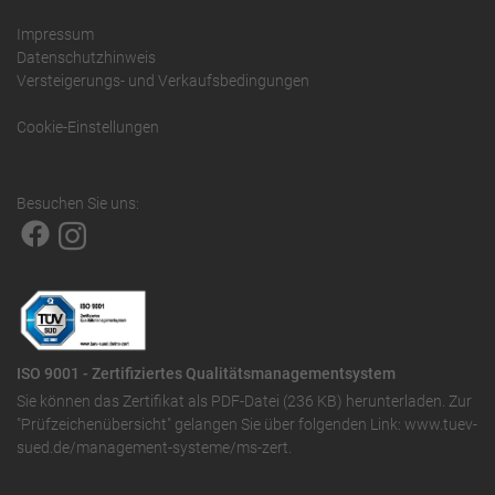
Impressum
Datenschutzhinweis
Versteigerungs- und Verkaufsbedingungen
Cookie-Einstellungen
Besuchen Sie uns:
ISO 9001 - Zertifiziertes Qualitätsmanagementsystem
Sie können das
Zertifikat als PDF-Datei (236 KB)
herunterladen. Zur
"Prüfzeichenübersicht" gelangen Sie über folgenden Link:
www.tuev-
sued.de/management-systeme/ms-zert
.