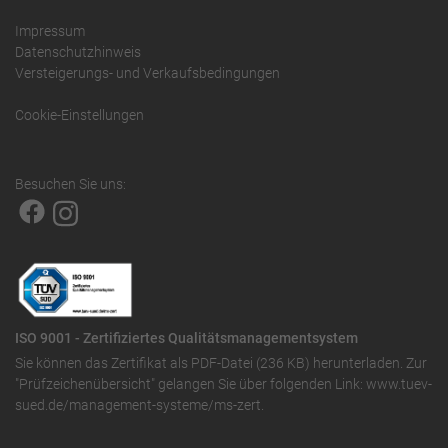
Impressum
Datenschutzhinweis
Versteigerungs- und Verkaufsbedingungen
Cookie-Einstellungen
Besuchen Sie uns:
ISO 9001 - Zertifiziertes Qualitätsmanagementsystem
Sie können das
Zertifikat als PDF-Datei (236 KB)
herunterladen. Zur
"Prüfzeichenübersicht" gelangen Sie über folgenden Link:
www.tuev-
sued.de/management-systeme/ms-zert
.