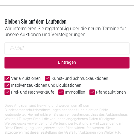
Bleiben Sie auf dem Laufenden!
Wir informieren Sie regelmäßig über die neuen Termine für
unsere Auktionen und Versteigerungen.
Eintragen
Varia Auktionen
Kunst- und Schmuckauktionen
Insolvenzauktionen und Liquidationen
Frei- und Nachverkäufe
Immobilien
Pfandauktionen
Diese Angaben sind freiwillig und werden gemäß den
Bundesdatenschutzbestimmungen behandelt und nicht an Dritte
weitergeleitet. Hiermit erklären Sie sich einverstanden, dass das Auktionshaus
Walter H.F. Meyer GmbH die von Ihnen angegebenen Daten für eigene
Werbezwecke verwenden und Werbung per Post und E-Mail zusenden darf.
Diese Einwilligung kann jederzeit schriftlich widerrufen werden. Sie
akzeptieren mit dieser Bestellung die AGB`s für Auktionen von Walter H.F.