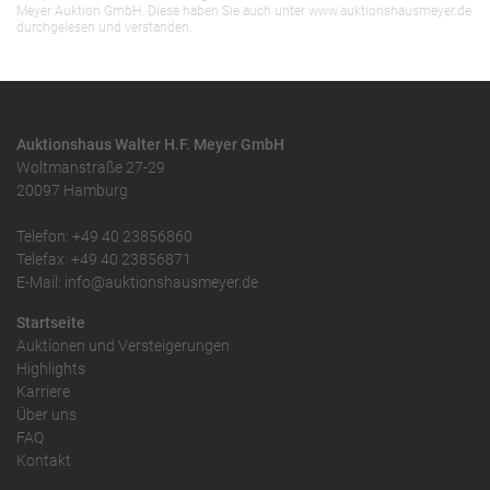
Meyer Auktion GmbH. Diese haben Sie auch unter www.auktionshausmeyer.de
durchgelesen und verstanden.
Auktionshaus Walter H.F. Meyer GmbH
Woltmanstraße 27-29
20097 Hamburg
Telefon: +49 40 23856860
Telefax: +49 40 23856871
E-Mail: info@auktionshausmeyer.de
Startseite
Auktionen und Versteigerungen
Highlights
Karriere
Über uns
FAQ
Kontakt