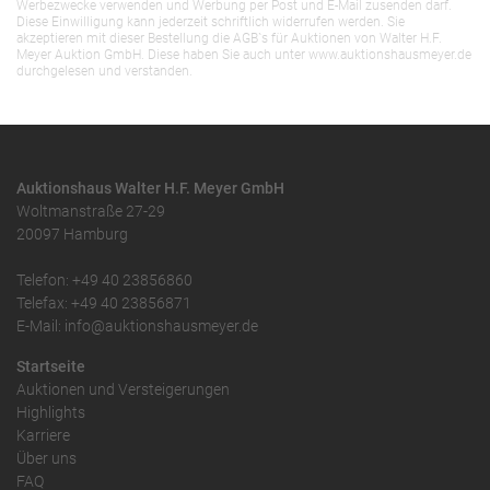
Werbezwecke verwenden und Werbung per Post und E-Mail zusenden darf.
Diese Einwilligung kann jederzeit schriftlich widerrufen werden. Sie
akzeptieren mit dieser Bestellung die AGB`s für Auktionen von Walter H.F.
Meyer Auktion GmbH. Diese haben Sie auch unter www.auktionshausmeyer.de
durchgelesen und verstanden.
Auktionshaus Walter H.F. Meyer GmbH
Woltmanstraße 27-29
20097 Hamburg
Telefon: +49 40 23856860
Telefax: +49 40 23856871
E-Mail: info@auktionshausmeyer.de
Startseite
Auktionen und Versteigerungen
Highlights
Karriere
Über uns
FAQ