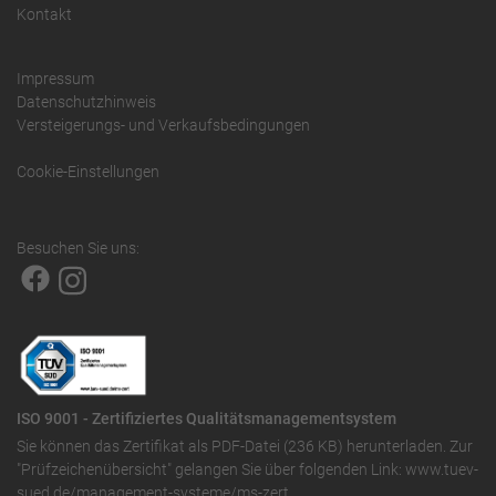
Kontakt
Impressum
Datenschutzhinweis
Versteigerungs- und Verkaufsbedingungen
Cookie-Einstellungen
Besuchen Sie uns:
ISO 9001 - Zertifiziertes Qualitätsmanagementsystem
Sie können das
Zertifikat als PDF-Datei (236 KB)
herunterladen. Zur
"Prüfzeichenübersicht" gelangen Sie über folgenden Link:
www.tuev-
sued.de/management-systeme/ms-zert
.