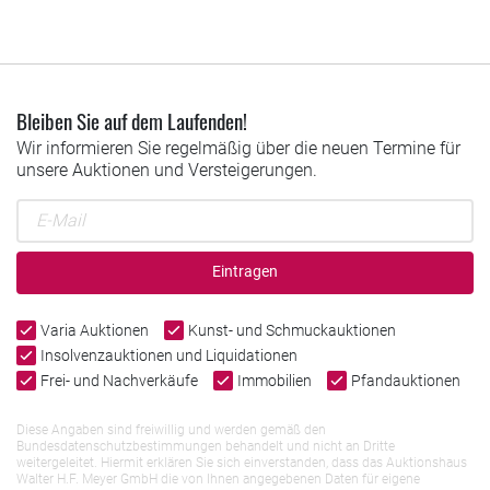
Bleiben Sie auf dem Laufenden!
Wir informieren Sie regelmäßig über die neuen Termine für
unsere Auktionen und Versteigerungen.
Eintragen
Varia Auktionen
Kunst- und Schmuckauktionen
Insolvenzauktionen und Liquidationen
Frei- und Nachverkäufe
Immobilien
Pfandauktionen
Diese Angaben sind freiwillig und werden gemäß den
Bundesdatenschutzbestimmungen behandelt und nicht an Dritte
weitergeleitet. Hiermit erklären Sie sich einverstanden, dass das Auktionshaus
Walter H.F. Meyer GmbH die von Ihnen angegebenen Daten für eigene