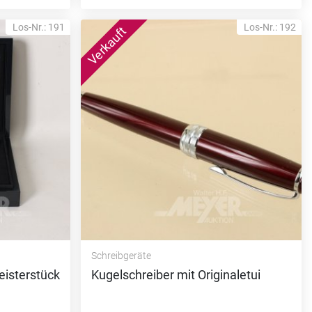
Los-Nr.: 191
Los-Nr.: 192
Schreibgeräte
eisterstück
Kugelschreiber mit Originaletui