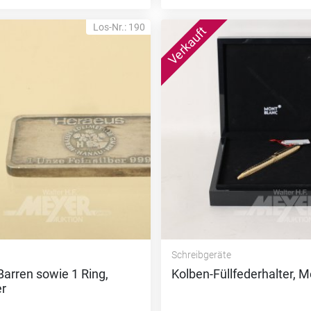
Los-Nr.: 190
Schreibgeräte
 Barren sowie 1 Ring,
Kolben-Füllfederhalter, M
er