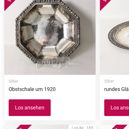
Silber
Silber
Obstschale um 1920
rundes Glä
Los ansehen
Los an
Los-Nr.: 185