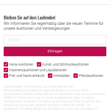
Bleiben Sie auf dem Laufenden!
Wir informieren Sie regelmäßig über die neuen Termine für
unsere Auktionen und Versteigerungen.
Eintragen
Varia Auktionen
Kunst- und Schmuckauktionen
Insolvenzauktionen und Liquidationen
Frei- und Nachverkäufe
Immobilien
Pfandauktionen
Diese Angaben sind freiwillig und werden gemäß den
Bundesdatenschutzbestimmungen behandelt und nicht an Dritte
weitergeleitet. Hiermit erklären Sie sich einverstanden, dass das Auktionshaus
Walter H.F. Meyer GmbH die von Ihnen angegebenen Daten für eigene
Werbezwecke verwenden und Werbung per Post und E-Mail zusenden darf.
Diese Einwilligung kann jederzeit schriftlich widerrufen werden. Sie
akzeptieren mit dieser Bestellung die AGB`s für Auktionen von Walter H.F.