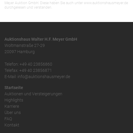
Meyer Auktion GmbH. Diese haben Sie auch unter www.auktionshausmeyer.de
durchgelesen und verstanden.
Auktionshaus Walter H.F. Meyer GmbH
Woltmanstraße 27-29
20097 Hamburg
Telefon: +49 40 23856860
Telefax: +49 40 23856871
E-Mail: info@auktionshausmeyer.de
Startseite
Auktionen und Versteigerungen
Highlights
Karriere
Über uns
FAQ
Kontakt