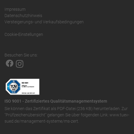
Impressum
Datenschutzhinweis
Versteigerungs- und Verkaufsbedingungen
Cookie-Einstellungen
Besuchen Sie uns:
ISO 9001 - Zertifiziertes Qualitätsmanagementsystem
Sie können das
Zertifikat als PDF-Datei (236 KB)
herunterladen. Zur
"Prüfzeichenübersicht" gelangen Sie über folgenden Link:
www.tuev-
sued.de/management-systeme/ms-zert
.