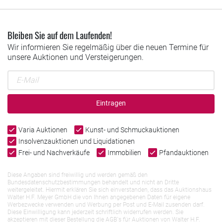
Bleiben Sie auf dem Laufenden!
Wir informieren Sie regelmäßig über die neuen Termine für
unsere Auktionen und Versteigerungen.
Eintragen
Varia Auktionen
Kunst- und Schmuckauktionen
Insolvenzauktionen und Liquidationen
Frei- und Nachverkäufe
Immobilien
Pfandauktionen
Diese Angaben sind freiwillig und werden gemäß den
Bundesdatenschutzbestimmungen behandelt und nicht an Dritte
weitergeleitet. Hiermit erklären Sie sich einverstanden, dass das Auktionshaus
Walter H.F. Meyer GmbH die von Ihnen angegebenen Daten für eigene
Werbezwecke verwenden und Werbung per Post und E-Mail zusenden darf.
Diese Einwilligung kann jederzeit schriftlich widerrufen werden. Sie
akzeptieren mit dieser Bestellung die AGB`s für Auktionen von Walter H.F.