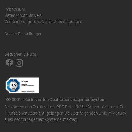
Impressum
Datenschutzhinweis
Versteigerungs- und Verkaufsbedingungen
Cookie-Einstellungen
Besuchen Sie uns:
ISO 9001 - Zertifiziertes Qualitätsmanagementsystem
Sie können das
Zertifikat als PDF-Datei (236 KB)
herunterladen. Zur
"Prüfzeichenübersicht" gelangen Sie über folgenden Link:
www.tuev-
sued.de/management-systeme/ms-zert
.