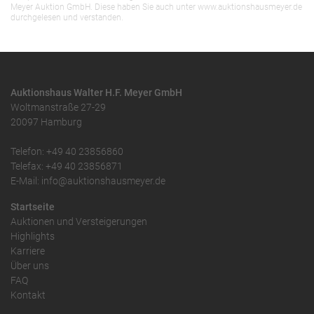
Meyer Auktion GmbH. Diese haben Sie auch unter www.auktionshausmeyer.de
durchgelesen und verstanden.
Auktionshaus Walter H.F. Meyer GmbH
Woltmanstraße 27-29
20097 Hamburg
Telefon: +49 40 23856860
Telefax: +49 40 23856871
E-Mail: info@auktionshausmeyer.de
Startseite
Auktionen und Versteigerungen
Highlights
Karriere
Über uns
FAQ
Kontakt