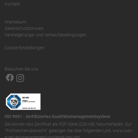
Kontakt
Impressum
Datenschutzhinweis
Versteigerungs- und Verkaufsbedingungen
Cookie-Einstellungen
Besuchen Sie uns:
ISO 9001 - Zertifiziertes Qualitätsmanagementsystem
Sie können das
Zertifikat als PDF-Datei (236 KB)
herunterladen. Zur
"Prüfzeichenübersicht" gelangen Sie über folgenden Link:
www.tuev-
sued.de/management-systeme/ms-zert
.