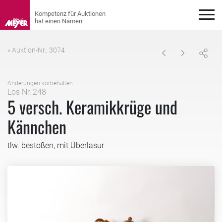
« Auktion-Nr.: 3074
Änderungen vorbehalten
Los Nr.:248
5 versch. Keramikkrüge und
Kännchen
tlw. bestoßen, mit Überlasur