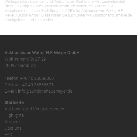
Werbezwecke verwenden und Werbung per Post und E-Mail zusenden darf.
Diese Einwilligung kann jederzeit schriftlich widerrufen werden. Sie
akzeptieren mit dieser Bestellung die AGB`s für Auktionen von Walter H.F.
Meyer Auktion GmbH. Diese haben Sie auch unter www.auktionshausmeyer.de
durchgelesen und verstanden.
Auktionshaus Walter H.F. Meyer GmbH
Woltmanstraße 27-29
20097 Hamburg
Telefon: +49 40 23856860
Telefax: +49 40 23856871
E-Mail: info@auktionshausmeyer.de
Startseite
Auktionen und Versteigerungen
Highlights
Karriere
Über uns
FAQ