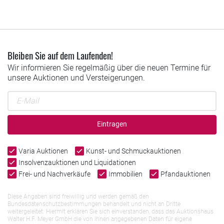
Bleiben Sie auf dem Laufenden!
Wir informieren Sie regelmäßig über die neuen Termine für
unsere Auktionen und Versteigerungen.
Eintragen
Varia Auktionen
Kunst- und Schmuckauktionen
Insolvenzauktionen und Liquidationen
Frei- und Nachverkäufe
Immobilien
Pfandauktionen
Diese Angaben sind freiwillig und werden gemäß den
Bundesdatenschutzbestimmungen behandelt und nicht an Dritte
weitergeleitet. Hiermit erklären Sie sich einverstanden, dass das Auktionshaus
Walter H.F. Meyer GmbH die von Ihnen angegebenen Daten für eigene