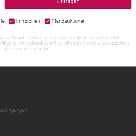
Eintragen
ufe
Immobilien
Pfandauktionen
lären Sie sich einverstanden, dass das Auktionshaus Walter H.F.
igung kann jederzeit schriftlich widerrufen werden. Sie akzeptieren
rchgelesen und verstanden.
sbedingungen