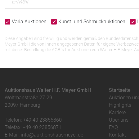
Varia Auktionen
Kunst- und Schmuckauktionen
Diese Angaben sind freiwillig und werden gemäß den Bundesdatenschutz
Meyer GmbH die von Ihnen angegebenen Daten für eigene Werbezwecke v
mit dieser Bestellung die AGB`s für Auktionen von Walter H.F. Meye
Auktionshaus Walter H.F. Meyer GmbH
Startseite
Woltmanstraße 27-29
Auktionen un
20097 Hamburg
Highlights
Karriere
Telefon: +49 40 23856860
Über uns
Telefax: +49 40 23856871
FAQ
E-Mail: info@auktionshausmeyer.de
Kontakt