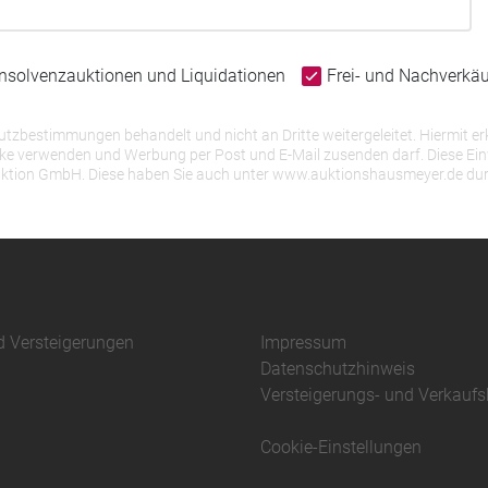
Insolvenzauktionen und Liquidationen
Frei- und Nachverkä
bestimmungen behandelt und nicht an Dritte weitergeleitet. Hiermit erk
erwenden und Werbung per Post und E-Mail zusenden darf. Diese Einwill
r Auktion GmbH. Diese haben Sie auch unter www.auktionshausmeyer.de du
d Versteigerungen
Impressum
Datenschutzhinweis
Versteigerungs- und Verkauf
Cookie-Einstellungen