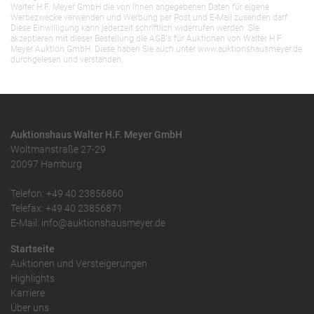
Walter H.F. Meyer GmbH die von Ihnen angegebenen Daten für eigene
Werbezwecke verwenden und Werbung per Post und E-Mail zusenden darf.
Diese Einwilligung kann jederzeit schriftlich widerrufen werden. Sie
akzeptieren mit dieser Bestellung die AGB`s für Auktionen von Walter H.F.
Meyer Auktion GmbH. Diese haben Sie auch unter www.auktionshausmeyer.de
durchgelesen und verstanden.
Auktionshaus Walter H.F. Meyer GmbH
Woltmanstraße 27-29
20097 Hamburg
Telefon: +49 40 23856860
Telefax: +49 40 23856871
E-Mail: info@auktionshausmeyer.de
Startseite
Auktionen und Versteigerungen
Highlights
Karriere
Über uns