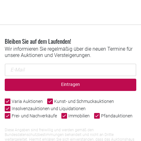
Bleiben Sie auf dem Laufenden!
Wir informieren Sie regelmäßig über die neuen Termine für
unsere Auktionen und Versteigerungen.
Eintragen
Varia Auktionen
Kunst- und Schmuckauktionen
Insolvenzauktionen und Liquidationen
Frei- und Nachverkäufe
Immobilien
Pfandauktionen
Diese Angaben sind freiwillig und werden gemäß den
Bundesdatenschutzbestimmungen behandelt und nicht an Dritte
weitergeleitet. Hiermit erklären Sie sich einverstanden, dass das Auktionshaus