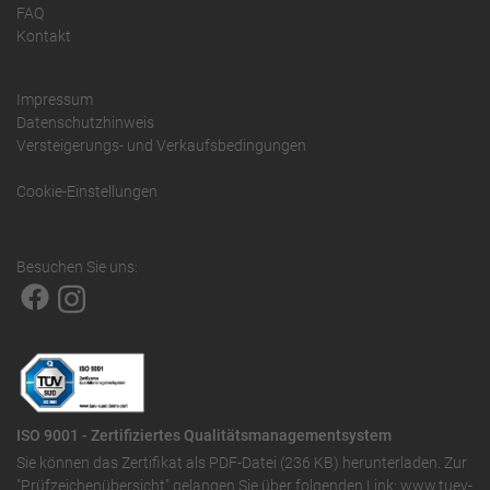
FAQ
Kontakt
Impressum
Datenschutzhinweis
Versteigerungs- und Verkaufsbedingungen
Cookie-Einstellungen
Besuchen Sie uns:
ISO 9001 - Zertifiziertes Qualitätsmanagementsystem
Sie können das
Zertifikat als PDF-Datei (236 KB)
herunterladen. Zur
"Prüfzeichenübersicht" gelangen Sie über folgenden Link:
www.tuev-