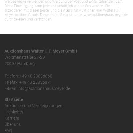
Werbezwecke verwenden und Werbung per Post und E-Mail zusenden darf.
Diese Einwilligung kann jederzeit schriftlich widerrufen werden. Sie
akzeptieren mit dieser Bestellung die AGB`s für Auktionen von Walter H.F.
Meyer Auktion GmbH. Diese haben Sie auch unter www.auktionshausmeyer.de
durchgelesen und verstanden.
Auktionshaus Walter H.F. Meyer GmbH
Woltmanstraße 27-29
20097 Hamburg
Telefon: +49 40 23856860
Telefax: +49 40 23856871
E-Mail: info@auktionshausmeyer.de
Startseite
Auktionen und Versteigerungen
Highlights
Karriere
Über uns
FAQ