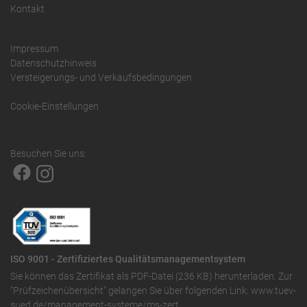
Kontakt
Impressum
Datenschutzhinweis
Versteigerungs- und Verkaufsbedingungen
Cookie-Einstellungen
Besuchen Sie uns:
ISO 9001 - Zertifiziertes Qualitätsmanagementsystem
Sie können das
Zertifikat als PDF-Datei (236 KB)
herunterladen. Zur
"Prüfzeichenübersicht" gelangen Sie über folgenden Link:
www.tuev-
sued.de/management-systeme/ms-zert
.