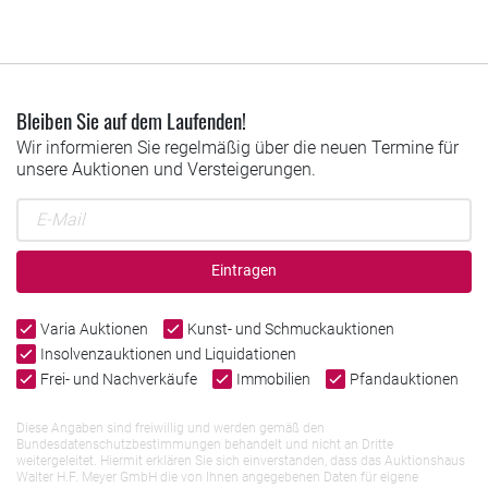
Bleiben Sie auf dem Laufenden!
Wir informieren Sie regelmäßig über die neuen Termine für
unsere Auktionen und Versteigerungen.
Eintragen
Varia Auktionen
Kunst- und Schmuckauktionen
Insolvenzauktionen und Liquidationen
Frei- und Nachverkäufe
Immobilien
Pfandauktionen
Diese Angaben sind freiwillig und werden gemäß den
Bundesdatenschutzbestimmungen behandelt und nicht an Dritte
weitergeleitet. Hiermit erklären Sie sich einverstanden, dass das Auktionshaus
Walter H.F. Meyer GmbH die von Ihnen angegebenen Daten für eigene