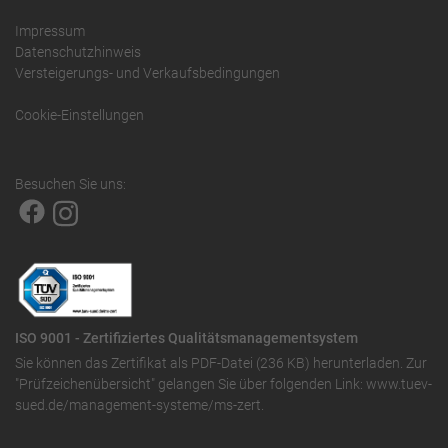
Impressum
Datenschutzhinweis
Versteigerungs- und Verkaufsbedingungen
Cookie-Einstellungen
Besuchen Sie uns:
ISO 9001 - Zertifiziertes Qualitätsmanagementsystem
Sie können das
Zertifikat als PDF-Datei (236 KB)
herunterladen. Zur
"Prüfzeichenübersicht" gelangen Sie über folgenden Link:
www.tuev-
sued.de/management-systeme/ms-zert
.