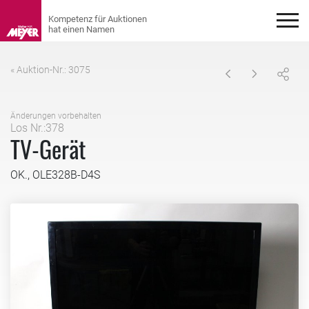
« Auktion-Nr.: 3075
Änderungen vorbehalten
Los Nr.:378
TV-Gerät
OK., OLE328B-D4S