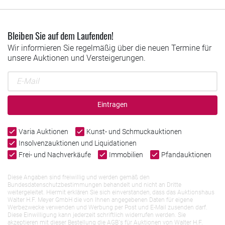
Bleiben Sie auf dem Laufenden!
Wir informieren Sie regelmäßig über die neuen Termine für
unsere Auktionen und Versteigerungen.
Eintragen
Varia Auktionen
Kunst- und Schmuckauktionen
Insolvenzauktionen und Liquidationen
Frei- und Nachverkäufe
Immobilien
Pfandauktionen
Diese Angaben sind freiwillig und werden gemäß den
Bundesdatenschutzbestimmungen behandelt und nicht an Dritte
weitergeleitet. Hiermit erklären Sie sich einverstanden, dass das Auktionshaus
Walter H.F. Meyer GmbH die von Ihnen angegebenen Daten für eigene
Werbezwecke verwenden und Werbung per Post und E-Mail zusenden darf.
Diese Einwilligung kann jederzeit schriftlich widerrufen werden. Sie
akzeptieren mit dieser Bestellung die AGB`s für Auktionen von Walter H.F.