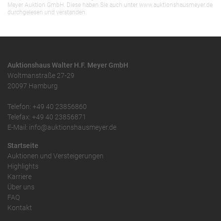
Meyer Auktion GmbH. Diese haben Sie auch unter www.auktionshausmeyer.de
durchgelesen und verstanden.
Auktionshaus Walter H.F. Meyer GmbH
Woltmanstraße 27-29
20097 Hamburg
Telefon: +49 40 23856860
Telefax: +49 40 23856871
E-Mail: info@auktionshausmeyer.de
Startseite
Auktionen und Versteigerungen
Highlights
Karriere
Über uns
FAQ
Kontakt