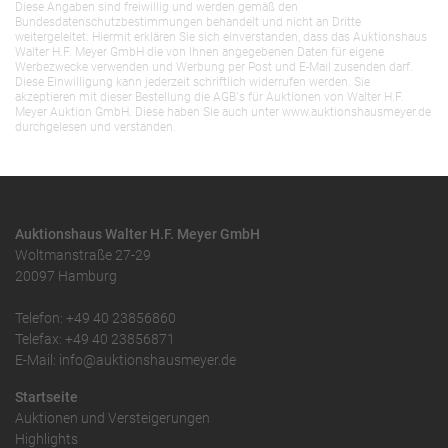
Diese Angaben sind freiwillig und werden gemäß den
Bundesdatenschutzbestimmungen behandelt und nicht an Dritte
weitergeleitet. Hiermit erklären Sie sich einverstanden, dass das Auktionshaus
Walter H.F. Meyer GmbH die von Ihnen angegebenen Daten für eigene
Werbezwecke verwenden und Werbung per Post und E-Mail zusenden darf.
Diese Einwilligung kann jederzeit schriftlich widerrufen werden. Sie
akzeptieren mit dieser Bestellung die AGB`s für Auktionen von Walter H.F.
Meyer Auktion GmbH. Diese haben Sie auch unter www.auktionshausmeyer.de
durchgelesen und verstanden.
Auktionshaus Walter H.F. Meyer GmbH
Woltmanstraße 27-29
20097 Hamburg
Telefon: +49 40 23856860
Telefax: +49 40 23856871
E-Mail: info@auktionshausmeyer.de
Startseite
Auktionen und Versteigerungen
Highlights