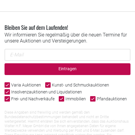
Bleiben Sie auf dem Laufenden!
Wir informieren Sie regelmäßig über die neuen Termine für
unsere Auktionen und Versteigerungen.
Eintragen
Varia Auktionen
Kunst- und Schmuckauktionen
Insolvenzauktionen und Liquidationen
Frei- und Nachverkäufe
Immobilien
Pfandauktionen
Diese Angaben sind freiwillig und werden gemäß den
Bundesdatenschutzbestimmungen behandelt und nicht an Dritte
weitergeleitet. Hiermit erklären Sie sich einverstanden, dass das Auktionshaus
Walter H.F. Meyer GmbH die von Ihnen angegebenen Daten für eigene
Werbezwecke verwenden und Werbung per Post und E-Mail zusenden darf.