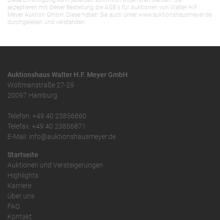
Diese Einwilligung kann jederzeit schriftlich widerrufen werden. Sie
akzeptieren mit dieser Bestellung die AGB`s für Auktionen von Walter H.F.
Meyer Auktion GmbH. Diese haben Sie auch unter www.auktionshausmeyer.de
durchgelesen und verstanden.
Auktionshaus Walter H.F. Meyer GmbH
Woltmanstraße 27-29
20097 Hamburg
Telefon: +49 40 23856860
Telefax: +49 40 23856871
E-Mail: info@auktionshausmeyer.de
Startseite
Auktionen und Versteigerungen
Highlights
Karriere
Über uns
FAQ
Kontakt