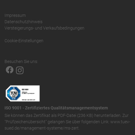
Impressum
Datenschutzhinweis
Versteigerungs- und Verkaufsbedingungen
Cookie-Einstellungen
Besuchen Sie uns:
ISO 9001 - Zertifiziertes Qualitätsmanagementsystem
Sie können das
Zertifikat als PDF-Datei (236 KB)
herunterladen. Zur
"Prüfzeichenübersicht" gelangen Sie über folgenden Link:
www.tuev-
sued.de/management-systeme/ms-zert
.