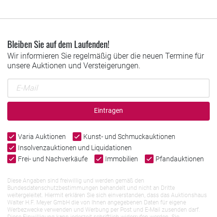
Bleiben Sie auf dem Laufenden!
Wir informieren Sie regelmäßig über die neuen Termine für
unsere Auktionen und Versteigerungen.
Eintragen
Varia Auktionen
Kunst- und Schmuckauktionen
Insolvenzauktionen und Liquidationen
Frei- und Nachverkäufe
Immobilien
Pfandauktionen
Diese Angaben sind freiwillig und werden gemäß den
Bundesdatenschutzbestimmungen behandelt und nicht an Dritte
weitergeleitet. Hiermit erklären Sie sich einverstanden, dass das Auktionshaus
Walter H.F. Meyer GmbH die von Ihnen angegebenen Daten für eigene
Werbezwecke verwenden und Werbung per Post und E-Mail zusenden darf.