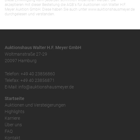
Diese Einwilligung kann jederzeit schriftlich widerrufen werden. Sie
akzeptieren mit dieser Bestellung die AGB`s für Auktionen von Walter H.F.
Meyer Auktion GmbH. Diese haben Sie auch unter www.auktionshausmeyer.de
durchgelesen und verstanden.
Auktionshaus Walter H.F. Meyer GmbH
Woltmanstraße 27-29
20097 Hamburg
Telefon: +49 40 23856860
Telefax: +49 40 23856871
E-Mail: info@auktionshausmeyer.de
Startseite
Auktionen und Versteigerungen
Highlights
Karriere
Über uns
FAQ
Kontakt