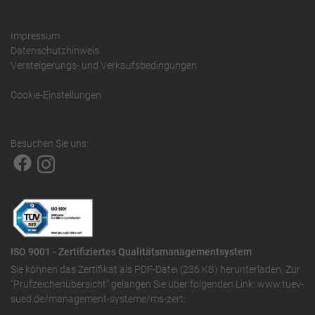
Impressum
Datenschutzhinweis
Versteigerungs- und Verkaufsbedingungen
Cookie-Einstellungen
Besuchen Sie uns:
ISO 9001 - Zertifiziertes Qualitätsmanagementsystem
Sie können das
Zertifikat als PDF-Datei (236 KB)
herunterladen. Zur
"Prüfzeichenübersicht" gelangen Sie über folgenden Link:
www.tuev-
sued.de/management-systeme/ms-zert
.