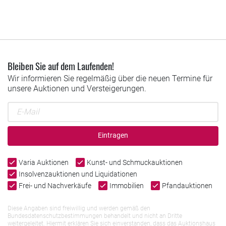
Bleiben Sie auf dem Laufenden!
Wir informieren Sie regelmäßig über die neuen Termine für
unsere Auktionen und Versteigerungen.
Eintragen
Varia Auktionen
Kunst- und Schmuckauktionen
Insolvenzauktionen und Liquidationen
Frei- und Nachverkäufe
Immobilien
Pfandauktionen
Diese Angaben sind freiwillig und werden gemäß den
Bundesdatenschutzbestimmungen behandelt und nicht an Dritte
weitergeleitet. Hiermit erklären Sie sich einverstanden, dass das Auktionshaus