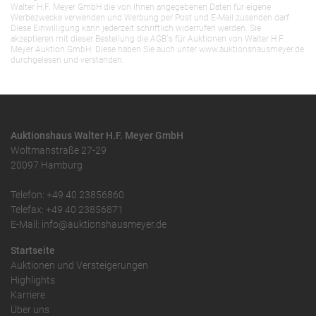
Walter H.F. Meyer GmbH die von Ihnen angegebenen Daten für eigene
Werbezwecke verwenden und Werbung per Post und E-Mail zusenden darf.
Diese Einwilligung kann jederzeit schriftlich widerrufen werden. Sie
akzeptieren mit dieser Bestellung die AGB`s für Auktionen von Walter H.F.
Meyer Auktion GmbH. Diese haben Sie auch unter www.auktionshausmeyer.de
durchgelesen und verstanden.
Auktionshaus Walter H.F. Meyer GmbH
Woltmanstraße 27-29
20097 Hamburg
Telefon: +49 40 23856860
Telefax: +49 40 23856871
E-Mail: info@auktionshausmeyer.de
Startseite
Auktionen und Versteigerungen
Highlights
Karriere
Über uns