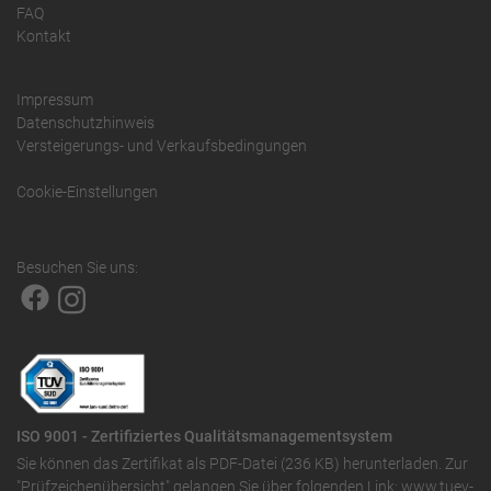
FAQ
Kontakt
Impressum
Datenschutzhinweis
Versteigerungs- und Verkaufsbedingungen
Cookie-Einstellungen
Besuchen Sie uns:
ISO 9001 - Zertifiziertes Qualitätsmanagementsystem
Sie können das
Zertifikat als PDF-Datei (236 KB)
herunterladen. Zur
"Prüfzeichenübersicht" gelangen Sie über folgenden Link:
www.tuev-