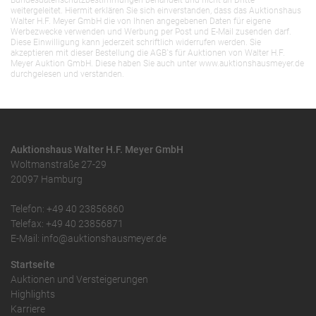
Bundesdatenschutzbestimmungen behandelt und nicht an Dritte
weitergeleitet. Hiermit erklären Sie sich einverstanden, dass das Auktionshaus
Walter H.F. Meyer GmbH die von Ihnen angegebenen Daten für eigene
Werbezwecke verwenden und Werbung per Post und E-Mail zusenden darf.
Diese Einwilligung kann jederzeit schriftlich widerrufen werden. Sie
akzeptieren mit dieser Bestellung die AGB`s für Auktionen von Walter H.F.
Meyer Auktion GmbH. Diese haben Sie auch unter www.auktionshausmeyer.de
durchgelesen und verstanden.
Auktionshaus Walter H.F. Meyer GmbH
Woltmanstraße 27-29
20097 Hamburg
Telefon: +49 40 23856860
Telefax: +49 40 23856871
E-Mail: info@auktionshausmeyer.de
Startseite
Auktionen und Versteigerungen
Highlights
Karriere