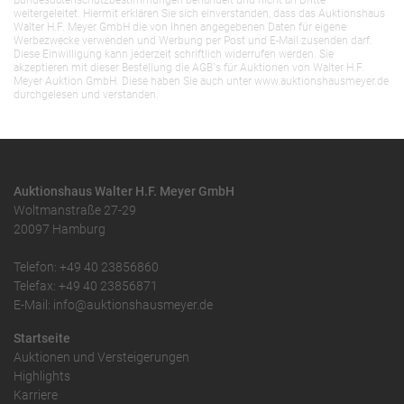
Bundesdatenschutzbestimmungen behandelt und nicht an Dritte
weitergeleitet. Hiermit erklären Sie sich einverstanden, dass das Auktionshaus
Walter H.F. Meyer GmbH die von Ihnen angegebenen Daten für eigene
Werbezwecke verwenden und Werbung per Post und E-Mail zusenden darf.
Diese Einwilligung kann jederzeit schriftlich widerrufen werden. Sie
akzeptieren mit dieser Bestellung die AGB`s für Auktionen von Walter H.F.
Meyer Auktion GmbH. Diese haben Sie auch unter www.auktionshausmeyer.de
durchgelesen und verstanden.
Auktionshaus Walter H.F. Meyer GmbH
Woltmanstraße 27-29
20097 Hamburg
Telefon: +49 40 23856860
Telefax: +49 40 23856871
E-Mail: info@auktionshausmeyer.de
Startseite
Auktionen und Versteigerungen
Highlights
Karriere