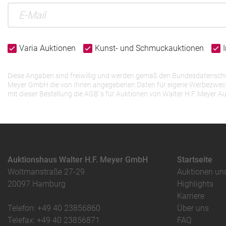
Varia Auktionen
Kunst- und Schmuckauktionen
Diese Angaben sind freiwillig und werden gemäß den Bundesdatenschutz
Meyer GmbH die von Ihnen angegebenen Daten für eigene Werbezwecke v
mit dieser Bestellung die AGB`s für Auktionen von Walter H.F. Meye
Auktionshaus Walter H.F. Meyer GmbH
Startseite
Woltmanstraße 27-29
Auktionen un
20097 Hamburg
Highlights
Karriere
Telefon: +49 40 23856860
Über uns
Telefax: +49 40 23856871
FAQ