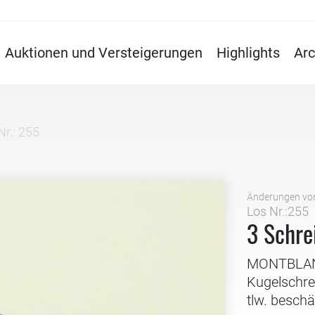
Auktionen und Versteigerungen
Highlights
Arc
Nr.: 255
Änderungen vo
Los Nr.:255
3 Schre
MONTBLANC,
Kugelschre
tlw. beschä