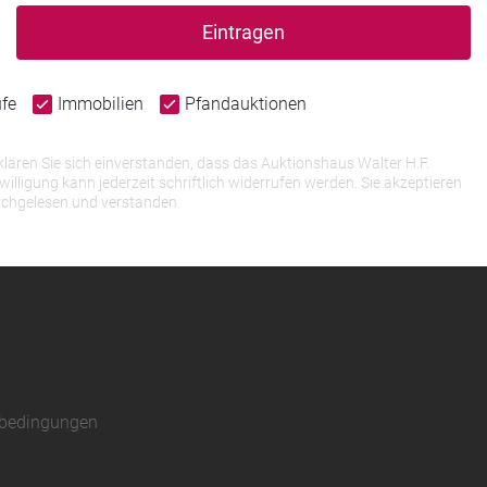
Eintragen
ufe
Immobilien
Pfandauktionen
lären Sie sich einverstanden, dass das Auktionshaus Walter H.F.
igung kann jederzeit schriftlich widerrufen werden. Sie akzeptieren
rchgelesen und verstanden.
sbedingungen