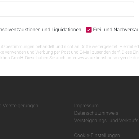
Insolvenzauktionen und Liquidationen
Frei- und Nachverkä
bestimmungen behandelt und nicht an Dritte weitergeleitet. Hiermit erk
erwenden und Werbung per Post und E-Mail zusenden darf. Diese Einwill
r Auktion GmbH. Diese haben Sie auch unter www.auktionshausmeyer.de du
d Versteigerungen
Impressum
Datenschutzhinweis
Versteigerungs- und Verkauf
Cookie-Einstellungen