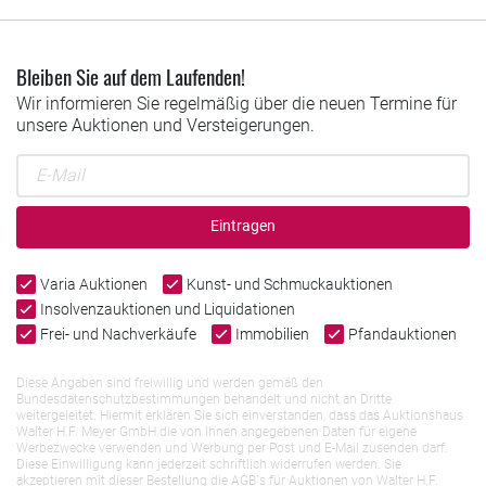
Bleiben Sie auf dem Laufenden!
Wir informieren Sie regelmäßig über die neuen Termine für
unsere Auktionen und Versteigerungen.
Eintragen
Varia Auktionen
Kunst- und Schmuckauktionen
Insolvenzauktionen und Liquidationen
Frei- und Nachverkäufe
Immobilien
Pfandauktionen
Diese Angaben sind freiwillig und werden gemäß den
Bundesdatenschutzbestimmungen behandelt und nicht an Dritte
weitergeleitet. Hiermit erklären Sie sich einverstanden, dass das Auktionshaus
Walter H.F. Meyer GmbH die von Ihnen angegebenen Daten für eigene
Werbezwecke verwenden und Werbung per Post und E-Mail zusenden darf.
Diese Einwilligung kann jederzeit schriftlich widerrufen werden. Sie
akzeptieren mit dieser Bestellung die AGB`s für Auktionen von Walter H.F.