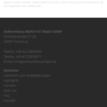
Meyer Auktion GmbH. Diese haben Sie auch unter www.auktionshausmeyer.de
durchgelesen und verstanden.
Auktionshaus Walter H.F. Meyer GmbH
Woltmanstraße 27-29
20097 Hamburg
Telefon: +49 40 23856860
Telefax: +49 40 23856871
E-Mail: info@auktionshausmeyer.de
Startseite
Auktionen und Versteigerungen
Highlights
Karriere
Über uns
FAQ
Kontakt