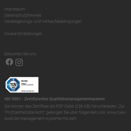
Impressum
Datenschutzhinweis
Versteigerungs- und Verkaufsbedingungen
Cookie-Einstellungen
Besuchen Sie uns:
ISO 9001 - Zertifiziertes Qualitätsmanagementsystem
Sie können das
Zertifikat als PDF-Datei (236 KB)
herunterladen. Zur
"Prüfzeichenübersicht" gelangen Sie über folgenden Link:
www.tuev-
sued.de/management-systeme/ms-zert
.