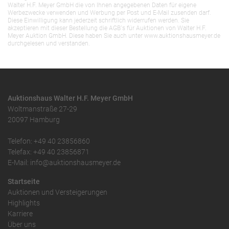
Walter H.F. Meyer GmbH die von Ihnen angegebenen Daten für eigene
Werbezwecke verwenden und Werbung per Post und E-Mail zusenden darf.
Diese Einwilligung kann jederzeit schriftlich widerrufen werden. Sie
akzeptieren mit dieser Bestellung die AGB`s für Auktionen von Walter H.F.
Meyer Auktion GmbH. Diese haben Sie auch unter www.auktionshausmeyer.de
durchgelesen und verstanden.
Auktionshaus Walter H.F. Meyer GmbH
Woltmanstraße 27-29
20097 Hamburg
Telefon: +49 40 23856860
Telefax: +49 40 23856871
E-Mail: info@auktionshausmeyer.de
Startseite
Auktionen und Versteigerungen
Highlights
Karriere
Über uns