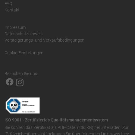
FAQ
Kontakt
Impressum
Datenschutzhinweis
Versteigerungs- und Verkaufsbedingungen
Cookie-Einstellungen
Besuchen Sie uns:
ISO 9001 - Zertifiziertes Qualitätsmanagementsystem
Sie können das
Zertifikat als PDF-Datei (236 KB)
herunterladen. Zur
"Prüfzeichenübersicht" gelangen Sie über folgenden Link:
www.tuev-