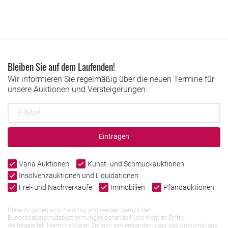
Bleiben Sie auf dem Laufenden!
Wir informieren Sie regelmäßig über die neuen Termine für
unsere Auktionen und Versteigerungen.
Eintragen
Varia Auktionen
Kunst- und Schmuckauktionen
Insolvenzauktionen und Liquidationen
Frei- und Nachverkäufe
Immobilien
Pfandauktionen
Diese Angaben sind freiwillig und werden gemäß den
Bundesdatenschutzbestimmungen behandelt und nicht an Dritte
weitergeleitet. Hiermit erklären Sie sich einverstanden, dass das Auktionshaus