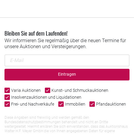
Bleiben Sie auf dem Laufenden!
Wir informieren Sie regelmäßig über die neuen Termine für
unsere Auktionen und Versteigerungen.
Eintragen
Varia Auktionen
Kunst- und Schmuckauktionen
Insolvenzauktionen und Liquidationen
Frei- und Nachverkäufe
Immobilien
Pfandauktionen
Diese Angaben sind freiwillig und werden gemäß den
Bundesdatenschutzbestimmungen behandelt und nicht an Dritte
weitergeleitet. Hiermit erklären Sie sich einverstanden, dass das Auktionshaus
Walter H.F. Meyer GmbH die von Ihnen angegebenen Daten für eigene