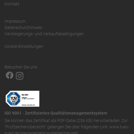
Kontakt
Impressum
Datenschutzhinweis
Versteigerungs- und Verkaufsbedingungen
Cookie-Einstellungen
Besuchen Sie uns:
ISO 9001 - Zertifiziertes Qualitätsmanagementsystem
Sie können das
Zertifikat als PDF-Datei (236 KB)
herunterladen. Zur
"Prüfzeichenübersicht" gelangen Sie über folgenden Link:
www.tuev-
sued.de/management-systeme/ms-zert
.