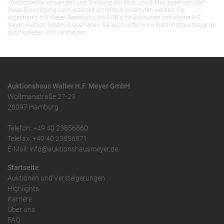
Werbezwecke verwenden und Werbung per Post und E-Mail zusenden darf.
Diese Einwilligung kann jederzeit schriftlich widerrufen werden. Sie
akzeptieren mit dieser Bestellung die AGB`s für Auktionen von Walter H.F.
Meyer Auktion GmbH. Diese haben Sie auch unter www.auktionshausmeyer.de
durchgelesen und verstanden.
Auktionshaus Walter H.F. Meyer GmbH
Woltmanstraße 27-29
20097 Hamburg
Telefon: +49 40 23856860
Telefax: +49 40 23856871
E-Mail: info@auktionshausmeyer.de
Startseite
Auktionen und Versteigerungen
Highlights
Karriere
Über uns
FAQ