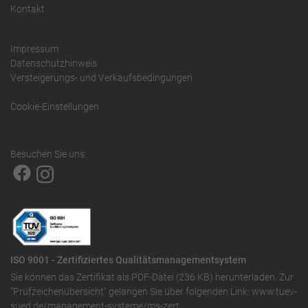
Kontakt
Impressum
Datenschutzhinweis
Versteigerungs- und Verkaufsbedingungen
Cookie-Einstellungen
Besuchen Sie uns:
ISO 9001 - Zertifiziertes Qualitätsmanagementsystem
Sie können das
Zertifikat als PDF-Datei (236 KB)
herunterladen. Zur
"Prüfzeichenübersicht" gelangen Sie über folgenden Link:
www.tuev-
sued.de/management-systeme/ms-zert
.