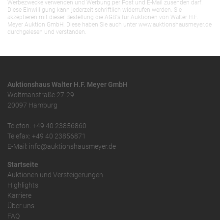
Werbezwecke verwenden und Werbung per Post und E-Mail zusenden darf.
Diese Einwilligung kann jederzeit schriftlich widerrufen werden. Sie
akzeptieren mit dieser Bestellung die AGB`s für Auktionen von Walter H.F.
Meyer Auktion GmbH. Diese haben Sie auch unter www.auktionshausmeyer.de
durchgelesen und verstanden.
Auktionshaus Walter H.F. Meyer GmbH
Woltmanstraße 27-29
20097 Hamburg
Telefon: +49 40 23856860
Telefax: +49 40 23856871
E-Mail: info@auktionshausmeyer.de
Startseite
Auktionen und Versteigerungen
Highlights
Karriere
Über uns
FAQ