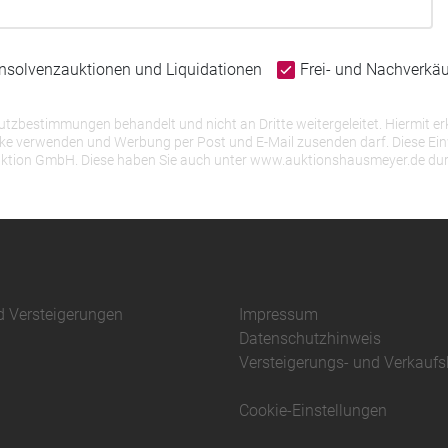
Insolvenzauktionen und Liquidationen
Frei- und Nachverkä
bestimmungen behandelt und nicht an Dritte weitergeleitet. Hiermit erk
erwenden und Werbung per Post und E-Mail zusenden darf. Diese Einwill
r Auktion GmbH. Diese haben Sie auch unter www.auktionshausmeyer.de du
d Versteigerungen
Impressum
Datenschutzhinweis
Versteigerungs- und Verkauf
Cookie-Einstellungen