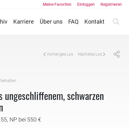
Meine Favoriten
Einloggen
Registrieren
hiv
Karriere
Über uns
FAQ
Kontakt
Vorheriges Los
Nächstes Los
rbehalten
s ungeschliffenem, schwarzen
n
 55, NP bei 550 €