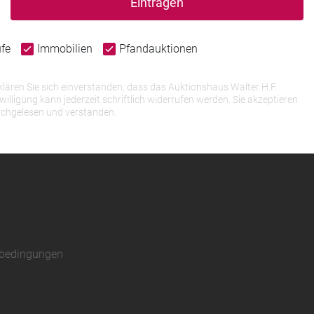
Eintragen
ufe
Immobilien
Pfandauktionen
lären Sie sich einverstanden, dass das Auktionshaus Walter H.F.
igung kann jederzeit schriftlich widerrufen werden. Sie akzeptieren
rchgelesen und verstanden.
sbedingungen