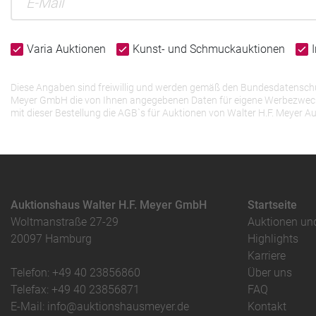
Varia Auktionen
Kunst- und Schmuckauktionen
Diese Angaben sind freiwillig und werden gemäß den Bundesdatenschutz
Meyer GmbH die von Ihnen angegebenen Daten für eigene Werbezwecke v
mit dieser Bestellung die AGB`s für Auktionen von Walter H.F. Meye
Auktionshaus Walter H.F. Meyer GmbH
Startseite
Woltmanstraße 27-29
Auktionen un
20097 Hamburg
Highlights
Karriere
Telefon: +49 40 23856860
Über uns
Telefax: +49 40 23856871
FAQ
E-Mail: info@auktionshausmeyer.de
Kontakt