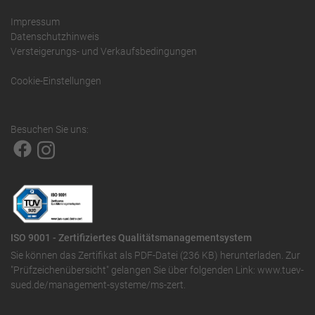
Impressum
Datenschutzhinweis
Versteigerungs- und Verkaufsbedingungen
Cookie-Einstellungen
Besuchen Sie uns:
ISO 9001 - Zertifiziertes Qualitätsmanagementsystem
Sie können das
Zertifikat als PDF-Datei (236 KB)
herunterladen. Zur
"Prüfzeichenübersicht" gelangen Sie über folgenden Link:
www.tuev-
sued.de/management-systeme/ms-zert
.