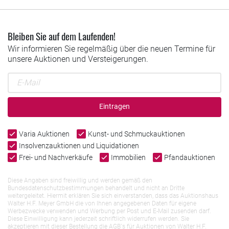
Bleiben Sie auf dem Laufenden!
Wir informieren Sie regelmäßig über die neuen Termine für
unsere Auktionen und Versteigerungen.
Eintragen
Varia Auktionen
Kunst- und Schmuckauktionen
Insolvenzauktionen und Liquidationen
Frei- und Nachverkäufe
Immobilien
Pfandauktionen
Diese Angaben sind freiwillig und werden gemäß den
Bundesdatenschutzbestimmungen behandelt und nicht an Dritte
weitergeleitet. Hiermit erklären Sie sich einverstanden, dass das Auktionshaus
Walter H.F. Meyer GmbH die von Ihnen angegebenen Daten für eigene
Werbezwecke verwenden und Werbung per Post und E-Mail zusenden darf.
Diese Einwilligung kann jederzeit schriftlich widerrufen werden. Sie
akzeptieren mit dieser Bestellung die AGB`s für Auktionen von Walter H.F.