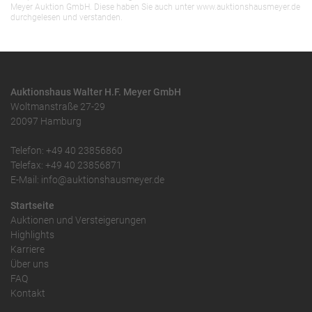
Meyer Auktion GmbH. Diese haben Sie auch unter www.auktionshausmeyer.de
durchgelesen und verstanden.
Auktionshaus Walter H.F. Meyer GmbH
Woltmanstraße 27-29
20097 Hamburg
Telefon: +49 40 23856860
Telefax: +49 40 23856871
E-Mail: info@auktionshausmeyer.de
Startseite
Auktionen und Versteigerungen
Highlights
Karriere
Über uns
FAQ
Kontakt