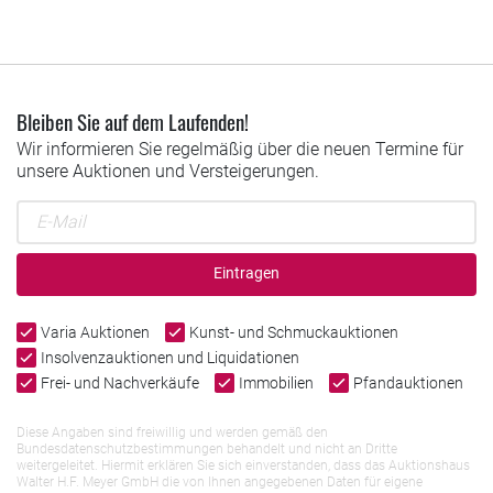
Bleiben Sie auf dem Laufenden!
Wir informieren Sie regelmäßig über die neuen Termine für
unsere Auktionen und Versteigerungen.
Eintragen
Varia Auktionen
Kunst- und Schmuckauktionen
Insolvenzauktionen und Liquidationen
Frei- und Nachverkäufe
Immobilien
Pfandauktionen
Diese Angaben sind freiwillig und werden gemäß den
Bundesdatenschutzbestimmungen behandelt und nicht an Dritte
weitergeleitet. Hiermit erklären Sie sich einverstanden, dass das Auktionshaus
Walter H.F. Meyer GmbH die von Ihnen angegebenen Daten für eigene