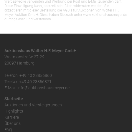
Werbezwecke verwenden und Werbung per Post und E-Mail zusenden darf.
Diese Einwilligung kann jederzeit schriftlich widerrufen werden. Sie
akzeptieren mit dieser Bestellung die AGB`s für Auktionen von Walter H.F.
Meyer Auktion GmbH. Diese haben Sie auch unter www.auktionshausmeyer.de
durchgelesen und verstanden.
Auktionshaus Walter H.F. Meyer GmbH
Woltmanstraße 27-29
20097 Hamburg
Telefon: +49 40 23856860
Telefax: +49 40 23856871
E-Mail: info@auktionshausmeyer.de
Startseite
Auktionen und Versteigerungen
Highlights
Karriere
Über uns
FAQ