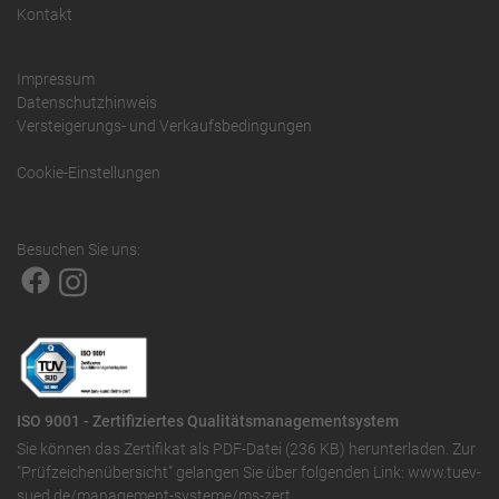
Kontakt
Impressum
Datenschutzhinweis
Versteigerungs- und Verkaufsbedingungen
Cookie-Einstellungen
Besuchen Sie uns:
ISO 9001 - Zertifiziertes Qualitätsmanagementsystem
Sie können das
Zertifikat als PDF-Datei (236 KB)
herunterladen. Zur
"Prüfzeichenübersicht" gelangen Sie über folgenden Link:
www.tuev-
sued.de/management-systeme/ms-zert
.