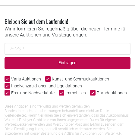
Bleiben Sie auf dem Laufenden!
Wir informieren Sie regelmäßig über die neuen Termine für
unsere Auktionen und Versteigerungen.
Eintragen
Varia Auktionen
Kunst- und Schmuckauktionen
Insolvenzauktionen und Liquidationen
Frei- und Nachverkäufe
Immobilien
Pfandauktionen
Diese Angaben sind freiwillig und werden gemäß den
Bundesdatenschutzbestimmungen behandelt und nicht an Dritte
weitergeleitet. Hiermit erklären Sie sich einverstanden, dass das Auktionshaus
Walter H.F. Meyer GmbH die von Ihnen angegebenen Daten für eigene
Werbezwecke verwenden und Werbung per Post und E-Mail zusenden darf.
Diese Einwilligung kann jederzeit schriftlich widerrufen werden. Sie
akzeptieren mit dieser Bestellung die AGB`s für Auktionen von Walter H.F.