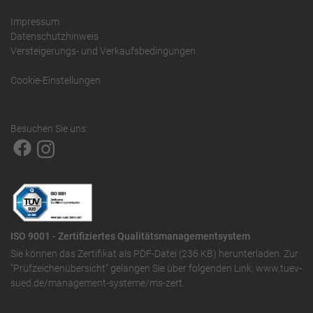
Impressum
Datenschutzhinweis
Versteigerungs- und Verkaufsbedingungen
Cookie-Einstellungen
Besuchen Sie uns:
ISO 9001 - Zertifiziertes Qualitätsmanagementsystem
Sie können das
Zertifikat als PDF-Datei (236 KB)
herunterladen. Zur
"Prüfzeichenübersicht" gelangen Sie über folgenden Link:
www.tuev-
sued.de/management-systeme/ms-zert
.