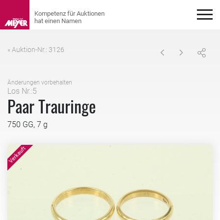
« Auktion-Nr.: 3126
Änderungen vorbehalten
Los Nr.:5
Paar Trauringe
750 GG, 7 g