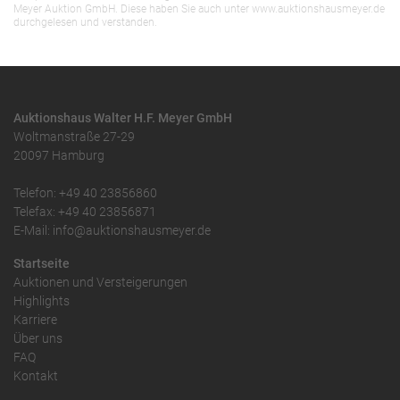
Meyer Auktion GmbH. Diese haben Sie auch unter www.auktionshausmeyer.de
durchgelesen und verstanden.
Auktionshaus Walter H.F. Meyer GmbH
Woltmanstraße 27-29
20097 Hamburg
Telefon: +49 40 23856860
Telefax: +49 40 23856871
E-Mail: info@auktionshausmeyer.de
Startseite
Auktionen und Versteigerungen
Highlights
Karriere
Über uns
FAQ
Kontakt