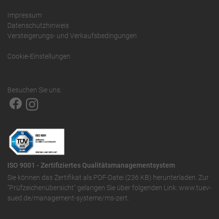
Impressum
Datenschutzhinweis
Versteigerungs- und Verkaufsbedingungen
Cookie-Einstellungen
Besuchen Sie uns:
ISO 9001 - Zertifiziertes Qualitätsmanagementsystem
Sie können das
Zertifikat als PDF-Datei (236 KB)
herunterladen. Zur
"Prüfzeichenübersicht" gelangen Sie über folgenden Link:
www.tuev-
sued.de/management-systeme/ms-zert
.