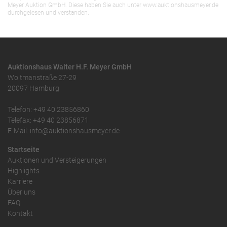
Meyer Auktion GmbH. Diese haben Sie auch unter www.auktionshausmeyer.de
durchgelesen und verstanden.
Auktionshaus Walter H.F. Meyer GmbH
Woltmanstraße 27-29
20097 Hamburg
Telefon: +49 40 23856860
Telefax: +49 40 23856871
E-Mail: info@auktionshausmeyer.de
Startseite
Auktionen und Versteigerungen
Highlights
Karriere
Über uns
FAQ
Kontakt