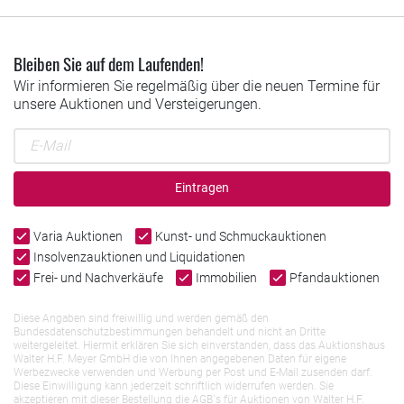
Bleiben Sie auf dem Laufenden!
Wir informieren Sie regelmäßig über die neuen Termine für
unsere Auktionen und Versteigerungen.
Eintragen
Varia Auktionen
Kunst- und Schmuckauktionen
Insolvenzauktionen und Liquidationen
Frei- und Nachverkäufe
Immobilien
Pfandauktionen
Diese Angaben sind freiwillig und werden gemäß den
Bundesdatenschutzbestimmungen behandelt und nicht an Dritte
weitergeleitet. Hiermit erklären Sie sich einverstanden, dass das Auktionshaus
Walter H.F. Meyer GmbH die von Ihnen angegebenen Daten für eigene
Werbezwecke verwenden und Werbung per Post und E-Mail zusenden darf.
Diese Einwilligung kann jederzeit schriftlich widerrufen werden. Sie
akzeptieren mit dieser Bestellung die AGB`s für Auktionen von Walter H.F.